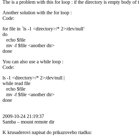
The is a problem with this for loop : if the directory is empty body of 
Another solution with the for loop :
Code:
for file in `ls -1 <directory>/* 2>/dev/null‘
do
echo $file
mv -f $file <another dir>
done
You can also use a while loop :
Code:
ls -1 <directory>/* 2>/dev/null |
while read file
echo $file
mv -f $file <another dir>
done
2009-10-24 21:19:37
Samba – mount remote dir
K krusaderovi napisat do prikazoveho riadku: