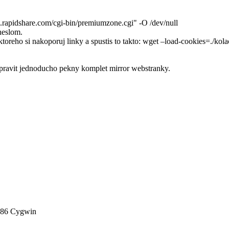
sl.rapidshare.com/cgi-bin/premiumzone.cgi" -O /dev/null
heslom.
toreho si nakoporuj linky a spustis to takto: wget –load-cookies=./kola
pravit jednoducho pekny komplet mirror webstranky.
686 Cygwin