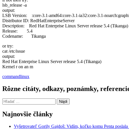
lsb_release -a
output:
LSB Version: :core-3.1-amd64:core-3.1-ia32:core-3.1-noarch:graphi
Distributor ID: RedHatEnterpriseServer
Description: Red Hat Enterprise Linux Server release 5.4 (Tikanga)
Release: 5.4
Codename: Tikanga
or try:
cat /etc/issue
output:
Red Hat Enterprise Linux Server release 5.4 (Tikanga)
Kernel r on an m
command
linux
Rôzne citáty, odkazy, poznámky, referenci
Hľadať:
Najnovšie články
Vyšetrovateľ Gorily Gajdoš: Vidím, koľko komu Penta poslala 