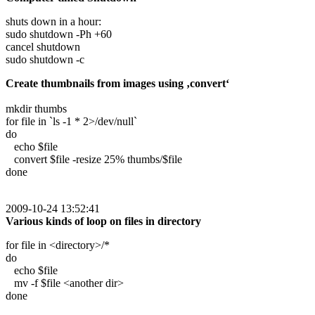
shuts down in a hour:
sudo shutdown -Ph +60
cancel shutdown
sudo shutdown -c
Create thumbnails from images using ‚convert‘
mkdir thumbs
for file in `ls -1 * 2>/dev/null`
do
echo $file
convert $file -resize 25% thumbs/$file
done
2009-10-24 13:52:41
Various kinds of loop on files in directory
for file in <directory>/*
do
echo $file
mv -f $file <another dir>
done