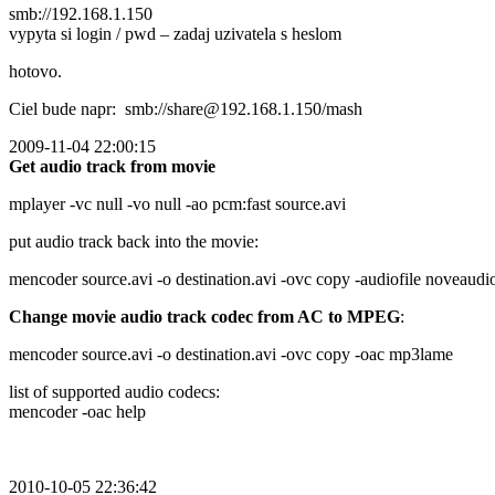
smb://192.168.1.150
vypyta si login / pwd – zadaj uzivatela s heslom
hotovo.
Ciel bude napr: smb://share@192.168.1.150/mash
2009-11-04 22:00:15
Get audio track from movie
mplayer -vc null -vo null -ao pcm:fast source.avi
put audio track back into the movie:
mencoder source.avi -o destination.avi -ovc copy -audiofile noveaud
Change movie audio track codec from AC to MPEG
:
mencoder source.avi -o destination.avi -ovc copy -oac mp3lame
list of supported audio codecs:
mencoder -oac help
2010-10-05 22:36:42