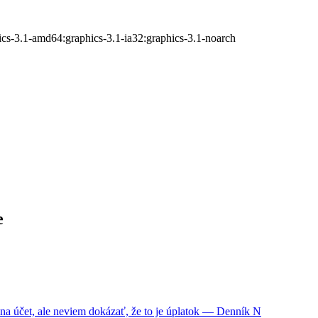
cs-3.1-amd64:graphics-3.1-ia32:graphics-3.1-noarch
e
na účet, ale neviem dokázať, že to je úplatok — Denník N