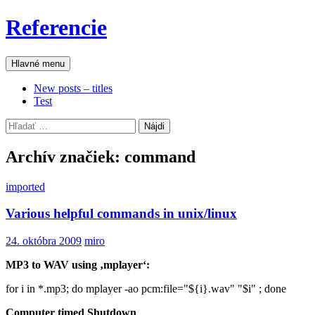
Preskočiť
Referencie
na
obsah
Hľadať
Hlavné menu
New posts – titles
Test
Hľadať:
Archív značiek: command
imported
Various helpful commands in unix/linux
24. októbra 2009
miro
MP3 to WAV using ‚mplayer‘:
for i in *.mp3; do mplayer -ao pcm:file="${i}.wav" "$i" ; done
Computer timed Shutdown