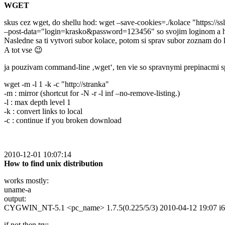
WGET
skus cez wget, do shellu hod: wget –save-cookies=./kolace "https://s
–post-data="login=krasko&password=123456" so svojim loginom a 
Nasledne sa ti vytvori subor kolace, potom si sprav subor zoznam do k
A tot vse 😉
ja pouzivam command-line ‚wget‘, ten vie so spravnymi prepinacmi s
wget -m -l 1 -k -c "http://stranka"
-m : mirror (shortcut for -N -r -l inf –no-remove-listing.)
-l : max depth level 1
-k : convert links to local
-c : continue if you broken download
2010-12-01 10:07:14
How to find unix distribution
works mostly:
uname-a
output:
CYGWIN_NT-5.1 <pc_name> 1.7.5(0.225/5/3) 2010-04-12 19:07 i
if not then try: