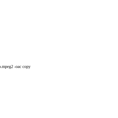
io.mpeg2 -oac copy