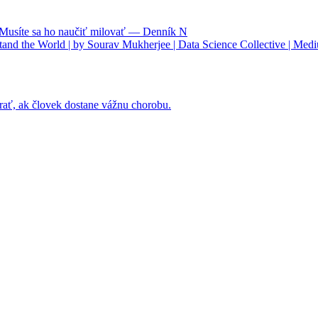
. Musíte sa ho naučiť milovať — Denník N
nd the World | by Sourav Mukherjee | Data Science Collective | Med
rať, ak človek dostane vážnu chorobu.