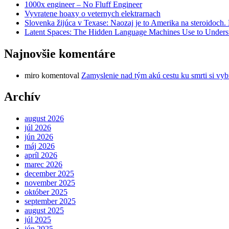
1000x engineer – No Fluff Engineer
Vyvratene hoaxy o veternych elektrarnach
Slovenka žijúca v Texase: Naozaj je to Amerika na steroidoch
Latent Spaces: The Hidden Language Machines Use to Understa
Najnovšie komentáre
miro
komentoval
Zamyslenie nad tým akú cestu ku smrti si vyb
Archív
august 2026
júl 2026
jún 2026
máj 2026
apríl 2026
marec 2026
december 2025
november 2025
október 2025
september 2025
august 2025
júl 2025
jún 2025