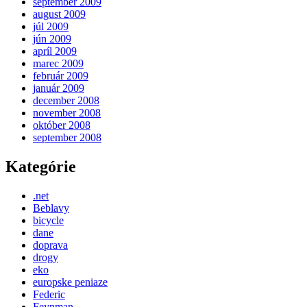
september 2009
august 2009
júl 2009
jún 2009
apríl 2009
marec 2009
február 2009
január 2009
december 2008
november 2008
október 2008
september 2008
Kategórie
.net
Beblavy
bicycle
dane
doprava
drogy
eko
europske peniaze
Federic
Feynman