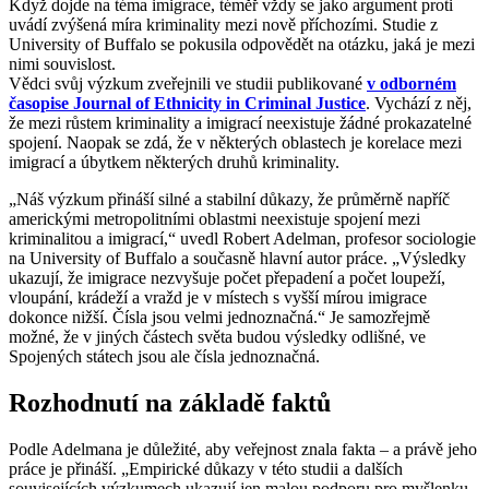
Když dojde na téma imigrace, téměř vždy se jako argument proti
uvádí zvýšená míra kriminality mezi nově příchozími. Studie z
University of Buffalo se pokusila odpovědět na otázku, jaká je mezi
nimi souvislost.
Vědci svůj výzkum zveřejnili ve studii publikované
v odborném
časopise Journal of Ethnicity in Criminal Justice
. Vychází z něj,
že mezi růstem kriminality a imigrací neexistuje žádné prokazatelné
spojení. Naopak se zdá, že v některých oblastech je korelace mezi
imigrací a úbytkem některých druhů kriminality.
„Náš výzkum přináší silné a stabilní důkazy, že průměrně napříč
americkými metropolitními oblastmi neexistuje spojení mezi
kriminalitou a imigrací,“ uvedl Robert Adelman, profesor sociologie
na University of Buffalo a současně hlavní autor práce. „Výsledky
ukazují, že imigrace nezvyšuje počet přepadení a počet loupeží,
vloupání, krádeží a vražd je v místech s vyšší mírou imigrace
dokonce nižší. Čísla jsou velmi jednoznačná.“ Je samozřejmě
možné, že v jiných částech světa budou výsledky odlišné, ve
Spojených státech jsou ale čísla jednoznačná.
Rozhodnutí na základě faktů
Podle Adelmana je důležité, aby veřejnost znala fakta – a právě jeho
práce je přináší. „Empirické důkazy v této studii a dalších
souvisejících výzkumech ukazují jen malou podporu pro myšlenku,