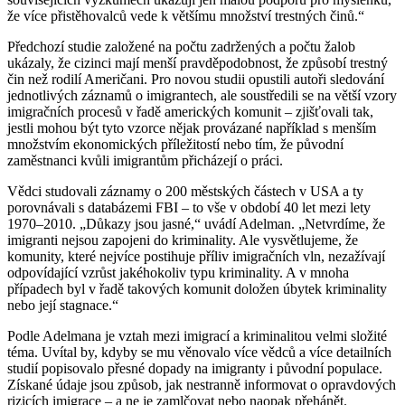
že více přistěhovalců vede k většímu množství trestných činů.“
Předchozí studie založené na počtu zadržených a počtu žalob
ukázaly, že cizinci mají menší pravděpodobnost, že způsobí trestný
čin než rodilí Američani. Pro novou studii opustili autoři sledování
jednotlivých záznamů o imigrantech, ale soustředili se na větší vzory
imigračních procesů v řadě amerických komunit – zjišťovali tak,
jestli mohou být tyto vzorce nějak provázané například s menším
množstvím ekonomických příležitostí nebo tím, že původní
zaměstnanci kvůli imigrantům přicházejí o práci.
Vědci studovali záznamy o 200 městských částech v USA a ty
porovnávali s databázemi FBI – to vše v období 40 let mezi lety
1970–2010. „Důkazy jsou jasné,“ uvádí Adelman. „Netvrdíme, že
imigranti nejsou zapojeni do kriminality. Ale vysvětlujeme, že
komunity, které nejvíce postihuje příliv imigračních vln, nezažívají
odpovídající vzrůst jakéhokoliv typu kriminality. A v mnoha
případech byl v řadě takových komunit doložen úbytek kriminality
nebo její stagnace.“
Podle Adelmana je vztah mezi imigrací a kriminalitou velmi složité
téma. Uvítal by, kdyby se mu věnovalo více vědců a více detailních
studií popisovalo přesné dopady na imigranty i původní populace.
Získané údaje jsou způsob, jak nestranně informovat o opravdových
rizicích imigrace – a ne je zamlčovat nebo naopak přehánět.