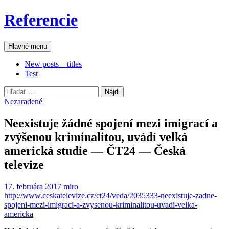
Preskočiť
Referencie
na
obsah
Hľadať
Hlavné menu
New posts – titles
Test
Hľadať:
Nezaradené
Neexistuje žádné spojení mezi imigrací a
zvýšenou kriminalitou, uvádí velká
americká studie — ČT24 — Česká
televize
17. februára 2017
miro
http://www.ceskatelevize.cz/ct24/veda/2035333-neexistuje-zadne-
spojeni-mezi-imigraci-a-zvysenou-kriminalitou-uvadi-velka-
americka