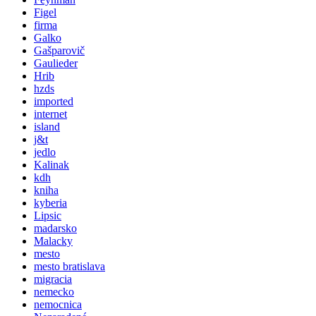
Figel
firma
Galko
Gašparovič
Gaulieder
Hrib
hzds
imported
internet
island
j&t
jedlo
Kalinak
kdh
kniha
kyberia
Lipsic
madarsko
Malacky
mesto
mesto bratislava
migracia
nemecko
nemocnica