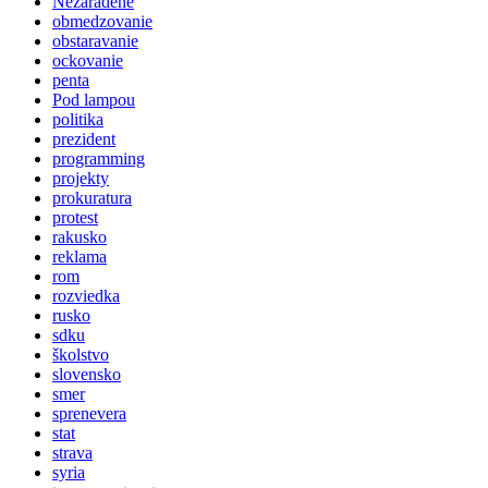
Nezaradené
obmedzovanie
obstaravanie
ockovanie
penta
Pod lampou
politika
prezident
programming
projekty
prokuratura
protest
rakusko
reklama
rom
rozviedka
rusko
sdku
školstvo
slovensko
smer
sprenevera
stat
strava
syria