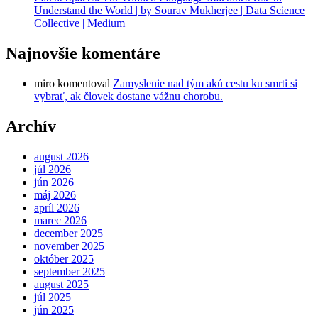
Understand the World | by Sourav Mukherjee | Data Science
Collective | Medium
Najnovšie komentáre
miro
komentoval
Zamyslenie nad tým akú cestu ku smrti si
vybrať, ak človek dostane vážnu chorobu.
Archív
august 2026
júl 2026
jún 2026
máj 2026
apríl 2026
marec 2026
december 2025
november 2025
október 2025
september 2025
august 2025
júl 2025
jún 2025