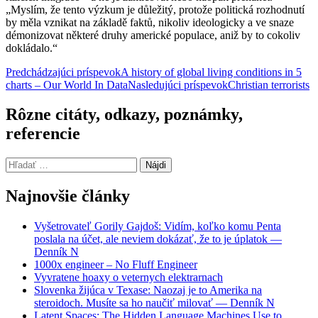
„Myslím, že tento výzkum je důležitý, protože politická rozhodnutí
by měla vznikat na základě faktů, nikoliv ideologicky a ve snaze
démonizovat některé druhy americké populace, aniž by to cokoliv
dokládalo.“
Navigácia
Predchádzajúci príspevok
A history of global living conditions in 5
charts – Our World In Data
Nasledujúci príspevok
Christian terrorists
článkami
Rôzne citáty, odkazy, poznámky,
referencie
Hľadať:
Najnovšie články
Vyšetrovateľ Gorily Gajdoš: Vidím, koľko komu Penta
poslala na účet, ale neviem dokázať, že to je úplatok —
Denník N
1000x engineer – No Fluff Engineer
Vyvratene hoaxy o veternych elektrarnach
Slovenka žijúca v Texase: Naozaj je to Amerika na
steroidoch. Musíte sa ho naučiť milovať — Denník N
Latent Spaces: The Hidden Language Machines Use to