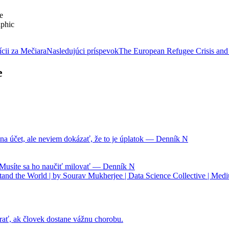
e
aphic
ícii za Mečiara
Nasledujúci príspevok
The European Refugee Crisis and 
e
na účet, ale neviem dokázať, že to je úplatok — Denník N
. Musíte sa ho naučiť milovať — Denník N
nd the World | by Sourav Mukherjee | Data Science Collective | Med
rať, ak človek dostane vážnu chorobu.