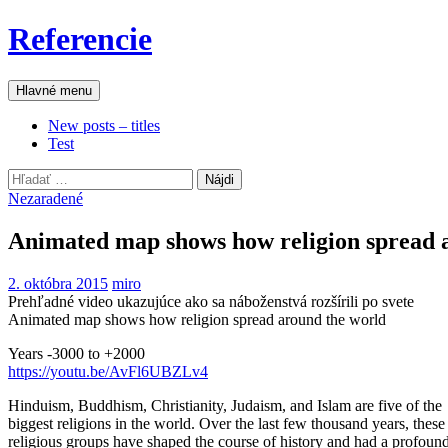
Preskočiť
Referencie
na
obsah
Hľadať
Hlavné menu
New posts – titles
Test
Hľadať:
Nezaradené
Animated map shows how religion spread 
2. októbra 2015
miro
Prehľadné video ukazujúce ako sa náboženstvá rozšírili po svete
Animated map shows how religion spread around the world
Years -3000 to +2000
https://youtu.be/AvFl6UBZLv4
Hinduism, Buddhism, Christianity, Judaism, and Islam are five of the
biggest religions in the world. Over the last few thousand years, these
religious groups have shaped the course of history and had a profoun