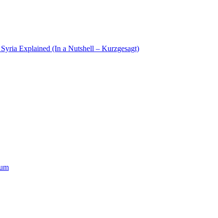
Syria Explained (In a Nutshell – Kurzgesagt)
ium