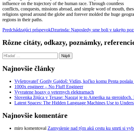
influence on the trajectory of the human race. Through countless
conflicts, conquests, missions abroad, and simple word of mouth, thes
religions spread around the globe and forever molded the huge geogr
regions in their paths.
Navigácia
Predchádzajúci príspevok
Dzurinda: Naposledy sme boli v takejto poz
článkami
Rôzne citáty, odkazy, poznámky, referenci
Hľadať:
Najnovšie články
Vyšetrovateľ Gorily Gajdoš: Vidím, koľko komu Penta poslala 
1000x engineer – No Fluff Engineer
Vyvratene hoaxy o veternych elektrarnach
Slovenka žijúca v Texase: Naozaj je to Amerika na steroidoch
Latent Spaces: The Hidden Language Machines Use to Understa
Najnovšie komentáre
miro
komentoval
Zamyslenie nad tým akú cestu ku smrti si vyb