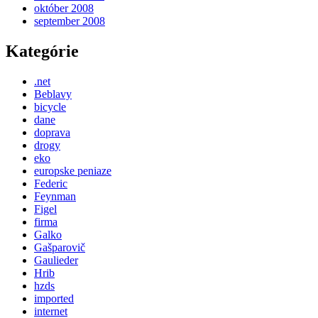
október 2008
september 2008
Kategórie
.net
Beblavy
bicycle
dane
doprava
drogy
eko
europske peniaze
Federic
Feynman
Figel
firma
Galko
Gašparovič
Gaulieder
Hrib
hzds
imported
internet