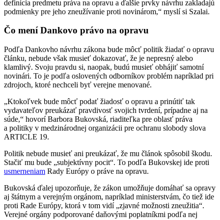
definícia predmetu práva na opravu a ďalšie prvky návrhu zakladajú
podmienky pre jeho zneužívanie proti novinárom,“ myslí si Szalai.
Čo mení Dankovo právo na opravu
Podľa Dankovho návrhu zákona bude môcť politik žiadať o opravu
článku, nebude však musieť dokazovať, že je nepresný alebo
klamlivý. Svoju pravdu si, naopak, budú musieť obhájiť samotní
novinári. To je podľa oslovených odborníkov problém napríklad pri
zdrojoch, ktoré nechceli byť verejne menované.
„Ktokoľvek bude môcť podať žiadosť o opravu a prinútiť tak
vydavateľov preukázať pravdivosť svojich tvrdení, prípadne aj na
súde,“ hovorí Barbora Bukovská, riaditeľka pre oblasť práva
a politiky v medzinárodnej organizácii pre ochranu slobody slova
ARTICLE 19.
Politik nebude musieť ani preukázať, že mu článok spôsobil škodu.
Stačiť mu bude „subjektívny pocit“. To podľa Bukovskej ide proti
usmerneniam
Rady Európy o práve na opravu.
Bukovská ďalej upozorňuje, že zákon umožňuje domáhať sa opravy
aj štátnym a verejným orgánom, napríklad ministerstvám, čo tiež ide
proti Rade Európy, ktorá v tom vidí „zjavné možnosti zneužitia“.
Verejné orgány podporované daňovými poplatníkmi podľa nej