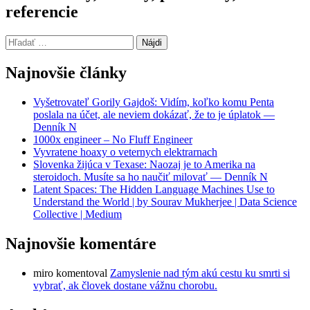
referencie
Hľadať:
Najnovšie články
Vyšetrovateľ Gorily Gajdoš: Vidím, koľko komu Penta
poslala na účet, ale neviem dokázať, že to je úplatok —
Denník N
1000x engineer – No Fluff Engineer
Vyvratene hoaxy o veternych elektrarnach
Slovenka žijúca v Texase: Naozaj je to Amerika na
steroidoch. Musíte sa ho naučiť milovať — Denník N
Latent Spaces: The Hidden Language Machines Use to
Understand the World | by Sourav Mukherjee | Data Science
Collective | Medium
Najnovšie komentáre
miro
komentoval
Zamyslenie nad tým akú cestu ku smrti si
vybrať, ak človek dostane vážnu chorobu.