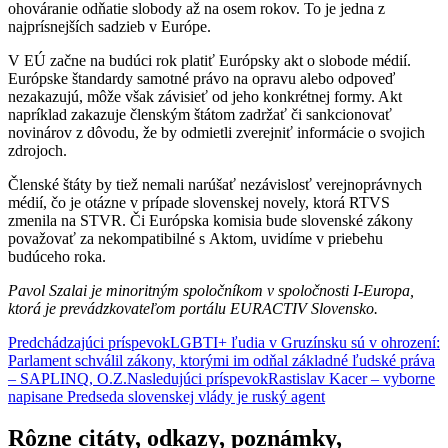
ohováranie odňatie slobody až na osem rokov. To je jedna z
najprísnejších sadzieb v Európe.
V EÚ začne na budúci rok platiť Európsky akt o slobode médií.
Európske štandardy samotné právo na opravu alebo odpoveď
nezakazujú, môže však závisieť od jeho konkrétnej formy. Akt
napríklad zakazuje členským štátom zadržať či sankcionovať
novinárov z dôvodu, že by odmietli zverejniť informácie o svojich
zdrojoch.
Členské štáty by tiež nemali narúšať nezávislosť verejnoprávnych
médií, čo je otázne v prípade slovenskej novely, ktorá RTVS
zmenila na STVR. Či Európska komisia bude slovenské zákony
považovať za nekompatibilné s Aktom, uvidíme v priebehu
budúceho roka.
Pavol Szalai je minoritným spoločníkom v spoločnosti I-Europa,
ktorá je prevádzkovateľom portálu EURACTIV Slovensko.
Navigácia
Predchádzajúci príspevok
LGBTI+ ľudia v Gruzínsku sú v ohrození:
Parlament schválil zákony, ktorými im odňal základné ľudské práva
článkami
– SAPLINQ, O.Z.
Nasledujúci príspevok
Rastislav Kacer – vyborne
napisane Predseda slovenskej vlády je ruský agent
Rôzne citáty, odkazy, poznámky,