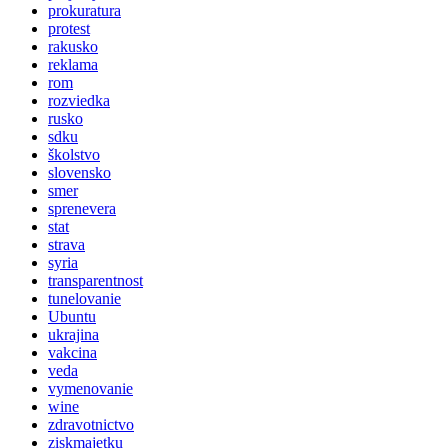
prokuratura
protest
rakusko
reklama
rom
rozviedka
rusko
sdku
školstvo
slovensko
smer
sprenevera
stat
strava
syria
transparentnost
tunelovanie
Ubuntu
ukrajina
vakcina
veda
vymenovanie
wine
zdravotnictvo
ziskmajetku