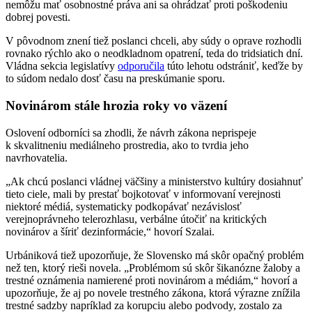
nemôžu mať osobnostné práva ani sa ohrádzať proti poškodeniu
dobrej povesti.
V pôvodnom znení tiež poslanci chceli, aby súdy o oprave rozhodli
rovnako rýchlo ako o neodkladnom opatrení, teda do tridsiatich dní.
Vládna sekcia legislatívy
odporučila
túto lehotu odstrániť, keďže by
to súdom nedalo dosť času na preskúmanie sporu.
Novinárom stále hrozia roky vo väzení
Oslovení odborníci sa zhodli, že návrh zákona neprispeje
k skvalitneniu mediálneho prostredia, ako to tvrdia jeho
navrhovatelia.
„Ak chcú poslanci vládnej väčšiny a ministerstvo kultúry dosiahnuť
tieto ciele, mali by prestať bojkotovať v informovaní verejnosti
niektoré médiá, systematicky podkopávať nezávislosť
verejnoprávneho telerozhlasu, verbálne útočiť na kritických
novinárov a šíriť dezinformácie,“ hovorí Szalai.
Urbániková tiež upozorňuje, že Slovensko má skôr opačný problém
než ten, ktorý rieši novela. „Problémom sú skôr šikanózne žaloby a
trestné oznámenia namierené proti novinárom a médiám,“ hovorí a
upozorňuje, že aj po novele trestného zákona, ktorá výrazne znížila
trestné sadzby napríklad za korupciu alebo podvody, zostalo za