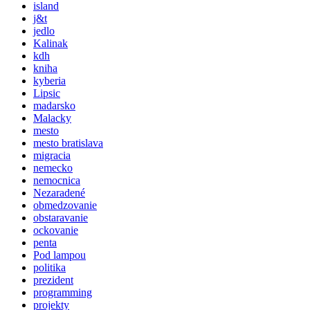
island
j&t
jedlo
Kalinak
kdh
kniha
kyberia
Lipsic
madarsko
Malacky
mesto
mesto bratislava
migracia
nemecko
nemocnica
Nezaradené
obmedzovanie
obstaravanie
ockovanie
penta
Pod lampou
politika
prezident
programming
projekty