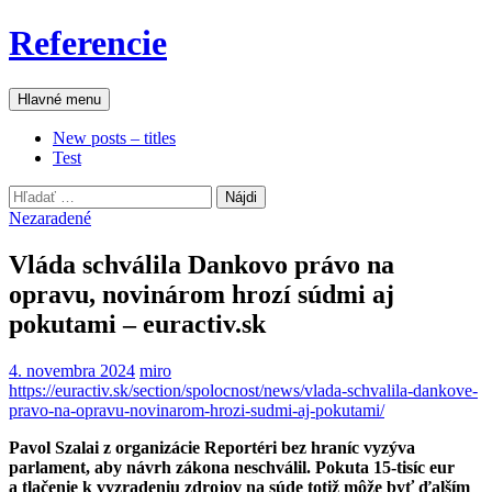
Preskočiť
Referencie
na
obsah
Hľadať
Hlavné menu
New posts – titles
Test
Hľadať:
Nezaradené
Vláda schválila Dankovo právo na
opravu, novinárom hrozí súdmi aj
pokutami – euractiv.sk
4. novembra 2024
miro
https://euractiv.sk/section/spolocnost/news/vlada-schvalila-dankove-
pravo-na-opravu-novinarom-hrozi-sudmi-aj-pokutami/
Pavol Szalai z organizácie Reportéri bez hraníc vyzýva
parlament, aby návrh zákona neschválil. Pokuta 15-tisíc eur
a tlačenie k vyzradeniu zdrojov na súde totiž môže byť ďalším