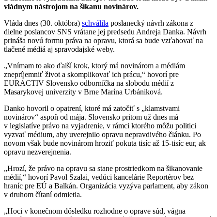
vládnym nástrojom na šikanu novinárov.
Vláda dnes (30. októbra)
schválila
poslanecký návrh zákona z
dielne poslancov SNS vrátane jej predsedu Andreja Danka. Návrh
prináša novú formu práva na opravu, ktorá sa bude vzťahovať na
tlačené médiá aj spravodajské weby.
„Vnímam to ako ďalší krok, ktorý má novinárom a médiám
znepríjemniť život a skomplikovať ich prácu,“ hovorí pre
EURACTIV Slovensko odborníčka na slobodu médií z
Masarykovej univerzity v Brne Marína Urbániková.
Danko hovoril o opatrení, ktoré má zatočiť s „klamstvami
novinárov“ aspoň od mája. Slovensko pritom už dnes má
v legislatíve právo na vyjadrenie, v rámci ktorého môžu politici
vyzvať médium, aby uverejnilo opravu nepravdivého článku. Po
novom však bude novinárom hroziť pokuta tisíc až 15-tisíc eur, ak
opravu nezverejnenia.
„Hrozí, že právo na opravu sa stane prostriedkom na šikanovanie
médií,“ hovorí Pavol Szalai, vedúci kancelárie Reportérov bez
hraníc pre EÚ a Balkán. Organizácia vyzýva parlament, aby zákon
v druhom čítaní odmietla.
„Hoci v konečnom dôsledku rozhodne o oprave súd, vágna