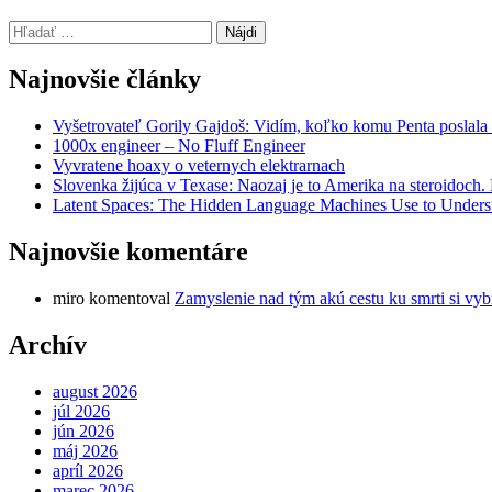
Hľadať:
Najnovšie články
Vyšetrovateľ Gorily Gajdoš: Vidím, koľko komu Penta poslala 
1000x engineer – No Fluff Engineer
Vyvratene hoaxy o veternych elektrarnach
Slovenka žijúca v Texase: Naozaj je to Amerika na steroidoch
Latent Spaces: The Hidden Language Machines Use to Understa
Najnovšie komentáre
miro
komentoval
Zamyslenie nad tým akú cestu ku smrti si vyb
Archív
august 2026
júl 2026
jún 2026
máj 2026
apríl 2026
marec 2026