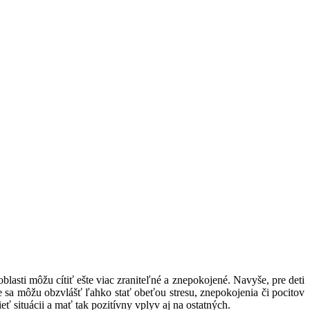
blasti môžu cítiť ešte viac zraniteľné a znepokojené. Navyše, pre deti
e sa môžu obzvlášť ľahko stať obeťou stresu, znepokojenia či pocitov
 situácii a mať tak pozitívny vplyv aj na ostatných.