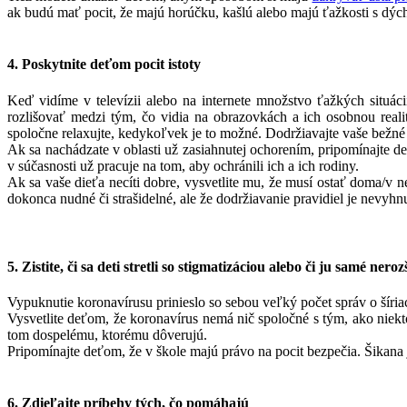
ak budú mať pocit, že majú horúčku, kašlú alebo majú ťažkosti s dýc
4. Poskytnite deťom pocit istoty
Keď vidíme v televízii alebo na internete množstvo ťažkých situác
rozlišovať medzi tým, čo vidia na obrazovkách a ich osobnou real
spoločne relaxujte, kedykoľvek je to možné. Dodržiavajte vaše bežné 
Ak sa nachádzate v oblasti už zasiahnutej ochorením, pripomínajte d
v súčasnosti už pracuje na tom, aby ochránili ich a ich rodiny.
Ak sa vaše dieťa necíti dobre, vysvetlite mu, že musí ostať doma/v n
dokonca nudné či strašidelné, ale že dodržiavanie pravidiel je nevyhn
5. Zistite, či sa deti stretli so stigmatizáciou alebo či ju samé neroz
Vypuknutie koronavírusu prinieslo so sebou veľký počet správ o šíriacej
Vysvetlite deťom, že koronavírus nemá nič spoločné s tým, ako niek
tom dospelému, ktorému dôverujú.
Pripomínajte deťom, že v škole majú právo na pocit bezpečia. Šikan
6. Zdieľajte príbehy tých, čo pomáhajú