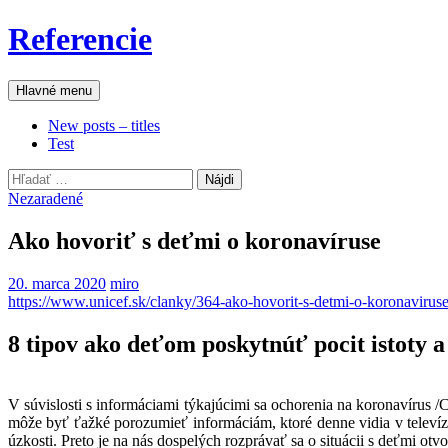
Preskočiť
Referencie
na
obsah
Hľadať
Hlavné menu
New posts – titles
Test
Hľadať:
Nezaradené
Ako hovoriť s deťmi o koronavíruse
20. marca 2020
miro
https://www.unicef.sk/clanky/364-ako-hovorit-s-detmi-o-koronaviruse
8 tipov ako deťom poskytnúť pocit istoty a
V súvislosti s informáciami týkajúcimi sa ochorenia na koronavírus /C
môže byť ťažké porozumieť informáciám, ktoré denne vidia v televízi
úzkosti. Preto je na nás dospelých rozprávať sa o situácii s deťmi 