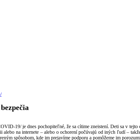
/
 bezpečia
OVID-19/ je dnes pochopiteľné, že sa cítime zneistení. Deti sa v tejto o
i alebo na internete – alebo o ochorení počúvajú od iných ľudí – takž
otvoreným spôsobom, kde im prejavíme podporu a pomôžeme im porozumieť