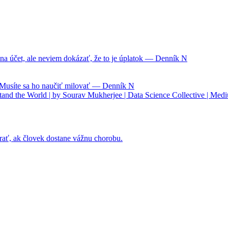
na účet, ale neviem dokázať, že to je úplatok — Denník N
. Musíte sa ho naučiť milovať — Denník N
nd the World | by Sourav Mukherjee | Data Science Collective | Med
rať, ak človek dostane vážnu chorobu.