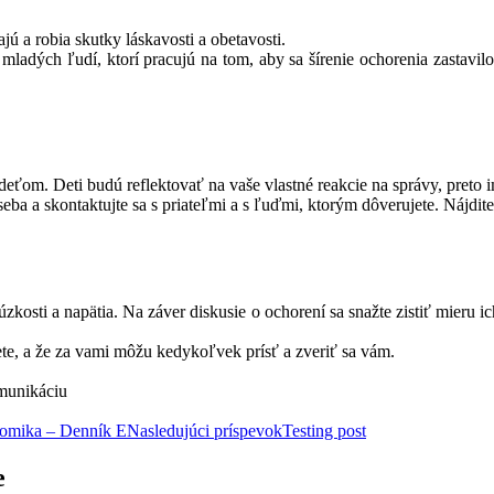
ajú a robia skutky láskavosti a obetavosti.
adých ľudí, ktorí pracujú na tom, aby sa šírenie ochorenia zastavilo a
deťom. Deti budú reflektovať na vaše vlastné reakcie na správy, preto 
 seba a skontaktujte sa s priateľmi a s ľuďmi, ktorým dôverujete. Nájdit
kosti a napätia. Na záver diskusie o ochorení sa snažte zistiť mieru ich
te, a že za vami môžu kedykoľvek prísť a zveriť sa vám.
munikáciu
onomika – Denník E
Nasledujúci príspevok
Testing post
e