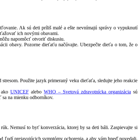
tľovanie. Ak sú deti príliš malé a ešte nevnímajú správy o vypuknutí
 zaťažovať ich novými obavami.
v môžu napomôcť otvoriť diskusiu.
tuácii obavy. Pozorne dieťaťu načúvajte. Ubezpečte dieťa o tom, že o
d stresom. Použite jazyk primeraný veku dieťaťa, sledujte jeho reakcie
í ako
UNICEF
alebo
WHO – Svetová zdravotnícka organizácia
sú
hať sa na mienku odborníkov.
úk. Nemusí to byť konverzácia, ktorej by sa deti báli. Zaspievajte si
ej od ľudí prejavujúcich symptómy ochorenia, a aby vám hneď povedali,