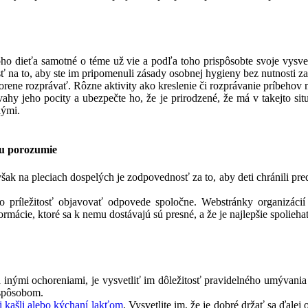
 toho dieťa samotné o téme už vie a podľa toho prispôsobte svoje vysve
osť na to, aby ste im pripomenuli zásady osobnej hygieny bez nutnosti
vorene rozprávať. Rôzne aktivity ako kreslenie či rozprávanie príbeho
vahy jeho pocity a ubezpečte ho, že je prirodzené, že má v takejto si
lými.
mu porozumie
šak na pleciach dospelých je zodpovednosť za to, aby deti chránili pre
o príležitosť objavovať odpovede spoločne. Webstránky organizáci
formácie, ktoré sa k nemu dostávajú sú presné, a že je najlepšie spolie
inými ochoreniami, je vysvetliť im dôležitosť pravidelného umývania r
spôsobom.
i kašli alebo kýchaní lakťom
. Vysvetlite im, že je dobré držať sa ďal