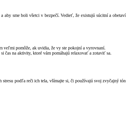
 aby sme boli všetci v bezpečí. Vedieť, že existujú súcitní a obetaví
im veľmi pomôže, ak uvidia, že vy ste pokojní a vyrovnaní.
e si čas na aktivity, ktoré vám pomáhajú relaxovať a zotaviť sa.
 stresu podľa reči ich tela, všímajte si, či používajú svoj zvyčajný tón