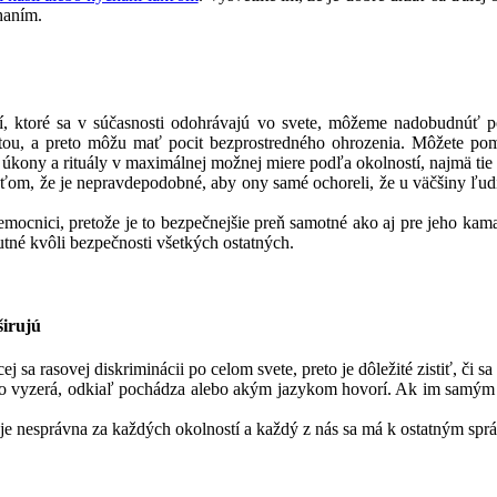
haním.
ií, ktoré sa v súčasnosti odohrávajú vo svete, môžeme nadobudnúť po
itou, a preto môžu mať pocit bezprostredného ohrozenia. Môžete pom
úkony a rituály v maximálnej možnej miere podľa okolností, najmä tie 
eťom, že je nepravdepodobné, aby ony samé ochoreli, že u väčšiny ľudí,
emocnici, pretože je to bezpečnejšie preň samotné ako aj pre jeho kam
utné kvôli bezpečnosti všetkých ostatných.
širujú
 sa rasovej diskriminácii po celom svete, preto je dôležité zistiť, či sa
to vyzerá, odkiaľ pochádza alebo akým jazykom hovorí. Ak im samým n
a je nesprávna za každých okolností a každý z nás sa má k ostatným s