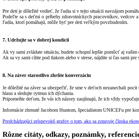
Pre deti je dôležité vedieť, že ľudia si v tejto situácii navzájom pomáh
Podeľte sa s deťmi o príbehy zdravotníckych pracovníkov, vedcov a ml
ľudia, ktorí pomáhajú, môže byť pre deti veľkým povzbudením.
7. Udržujte sa v dobrej kondícii
Ak vy sami zvládate situáciu, budete schopní lepšie pomôcť aj vašim 
Ak sa vy sami cítite pod tlakom alebo v strese, nájdite si čas sami pre
8. Na záver starostlivo zhrňte konverzáciu
Je dôležité na záver sa ubezpečiť, že sme v deťoch nezanechali pocit úz
hlasu a sledujte rytmus ich dýchania.
Pripomeňte deťom, že vás ich názory zaujímajú, že ich vždy vypočuje
Informácie zhrnuté Jacobom Huntom, špecialistom UNICEFu pre ko
Navigácia
Predchádzajúci príspevok
6 grafov o tom, ako sa zotavuje čínska ek
článkami
Rôzne citáty, odkazy, poznámky, referenci