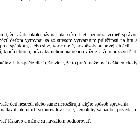
cit, že všade okolo nás nastala kríza. Deti nemusia vedieť správne
ôcť deťom vyrovnať sa so stresom vytváraním príležitostí na hru a
pred spánkom, alebo si vytvorte nové, prispôsobené novej situácii.
 ktorí ochoreli, príznaky ochorenia neboli vážne, a že množstvo ľudí
arátov. Ubezpečte dieťa, že viete, že to preň môže byť ťažké /niekedy
 vaše deti nestretli alebo samé nerozširujú takýto spôsob správania.
adávali alebo ich šikanovali v škole, nemali by sa hanbiť povedať o
právať láskavo a máme sa navzájom podporovať.