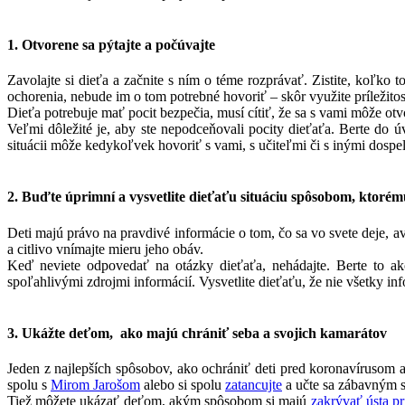
1. Otvorene sa pýtajte a počúvajte
Zavolajte si dieťa a začnite s ním o téme rozprávať. Zistite, koľko
ochorenia, nebude im o tom potrebné hovoriť – skôr využite príležit
Dieťa potrebuje mať pocit bezpečia, musí cítiť, že sa s vami môže ot
Veľmi dôležité je, aby ste nepodceňovali pocity dieťaťa. Berte do ú
situácii môže kedykoľvek hovoriť s vami, s učiteľmi či s inými dospe
2. Buďte úprimní a vysvetlite dieťaťu situáciu spôsobom, ktoré
Deti majú právo na pravdivé informácie o tom, čo sa vo svete deje, av
a citlivo vnímajte mieru jeho obáv.
Keď neviete odpovedať na otázky dieťaťa, nehádajte. Berte to ak
spoľahlivými zdrojmi informácií. Vysvetlite dieťaťu, že nie všetky in
3. Ukážte deťom, ako majú chrániť seba a svojich kamarátov
Jeden z najlepších spôsobov, ako ochrániť deti pred koronavírusom a 
spolu s
Mirom Jarošom
alebo si spolu
zatancujte
a učte sa zábavným 
Tiež môžete ukázať deťom, akým spôsobom si majú
zakrývať ústa pr