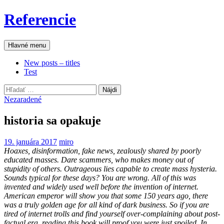
Preskočiť
Referencie
na
obsah
Hľadať
Hlavné menu
New posts – titles
Test
Hľadať:
Nezaradené
historia sa opakuje
19. januára 2017
miro
Hoaxes, disinformation, fake news, zealously shared by poorly
educated masses. Dare scammers, who makes money out of
stupidity of others. Outrageous lies capable to create mass hysteria.
Sounds typical for these days? You are wrong. All of this was
invented and widely used well before the invention of internet.
American emperor will show you that some 150 years ago, there
was a truly golden age for all kind of dark business. So if you are
tired of internet trolls and find yourself over-complaining about post-
factual era, reading this book will proof you were just spoiled. In