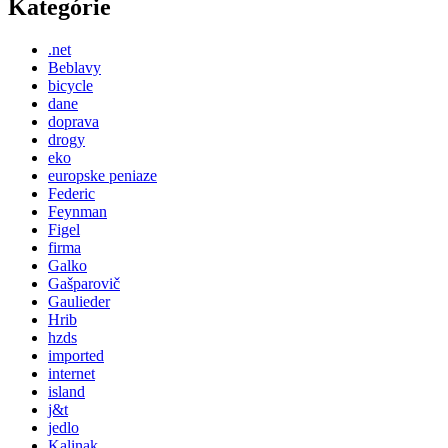
Kategórie
.net
Beblavy
bicycle
dane
doprava
drogy
eko
europske peniaze
Federic
Feynman
Figel
firma
Galko
Gašparovič
Gaulieder
Hrib
hzds
imported
internet
island
j&t
jedlo
Kalinak