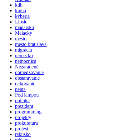
kdh
kniha
kyberia
Lipsic
madarsko
Malacky
mesto
mesto bratislava
migracia
nemecko
nemocnica
Nezaradené
obmedzovanie
obstaravanie
ockovanie
penta
Pod lampou
politika
prezident
programming
projekty
prokuratura
protest
rakusko
reklama