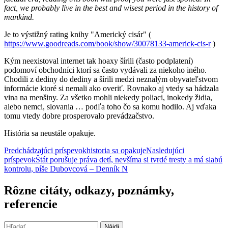
fact, we probably live in the best and wisest period in the history of
mankind.
Je to výstižný rating knihy "Americký cisár" (
https://www.goodreads.com/book/show/30078133-americk-cis-r
)
Kým neexistoval internet tak hoaxy šírili (často podplatení)
podomoví obchodníci ktorí sa často vydávali za niekoho iného.
Chodili z dediny do dediny a šírili medzi neznalým obyvateľstvom
informácie ktoré si nemali ako overiť. Rovnako aj vtedy sa hádzala
vina na menšiny. Za všetko mohli niekedy poliaci, inokedy židia,
alebo nemci, slovania … podľa toho čo sa komu hodilo. Aj vďaka
tomu vtedy dobre prosperovalo prevádzačstvo.
História sa neustále opakuje.
Navigácia
Predchádzajúci príspevok
historia sa opakuje
Nasledujúci
príspevok
Štát porušuje práva detí, nevšíma si tvrdé tresty a má slabú
článkami
kontrolu, píše Dubovcová – Denník N
Rôzne citáty, odkazy, poznámky,
referencie
Hľadať: