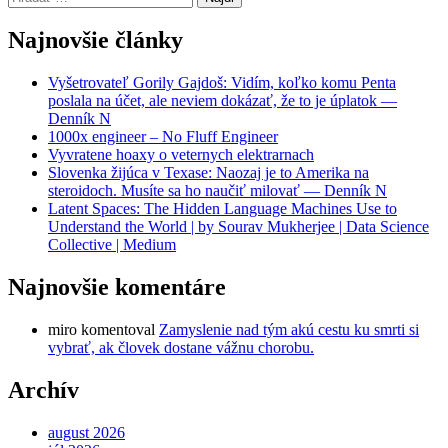
Najnovšie články
Vyšetrovateľ Gorily Gajdoš: Vidím, koľko komu Penta
poslala na účet, ale neviem dokázať, že to je úplatok —
Denník N
1000x engineer – No Fluff Engineer
Vyvratene hoaxy o veternych elektrarnach
Slovenka žijúca v Texase: Naozaj je to Amerika na
steroidoch. Musíte sa ho naučiť milovať — Denník N
Latent Spaces: The Hidden Language Machines Use to
Understand the World | by Sourav Mukherjee | Data Science
Collective | Medium
Najnovšie komentáre
miro
komentoval
Zamyslenie nad tým akú cestu ku smrti si
vybrať, ak človek dostane vážnu chorobu.
Archív
august 2026