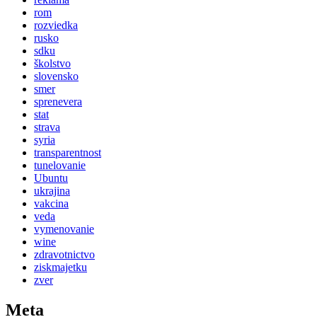
rom
rozviedka
rusko
sdku
školstvo
slovensko
smer
sprenevera
stat
strava
syria
transparentnost
tunelovanie
Ubuntu
ukrajina
vakcina
veda
vymenovanie
wine
zdravotnictvo
ziskmajetku
zver
Meta