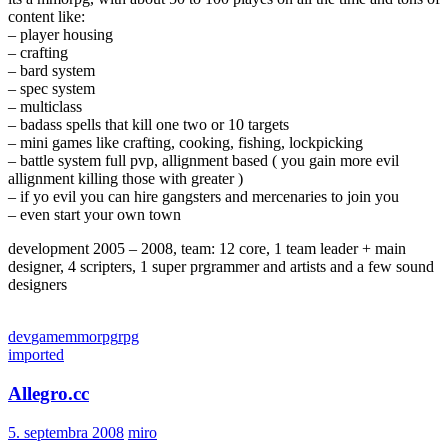
content like:
– player housing
– crafting
– bard system
– spec system
– multiclass
– badass spells that kill one two or 10 targets
– mini games like crafting, cooking, fishing, lockpicking
– battle system full pvp, allignment based ( you gain more evil
allignment killing those with greater )
– if yo evil you can hire gangsters and mercenaries to join you
– even start your own town
development 2005 – 2008, team: 12 core, 1 team leader + main
designer, 4 scripters, 1 super prgrammer and artists and a few sound
designers
dev
game
mmorpg
rpg
imported
Allegro.cc
5. septembra 2008
miro