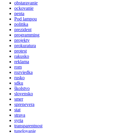
obstaravanie
ockovanie
penta
Pod lampou
politika
prezident
programming
projekty
prokuratura
protest
rakusko
reklama
rom
rozviedka
rusko
sdku
školstvo
slovensko
smer
sprenevera
stat
strava
syria
transparentnost
tunelovanie