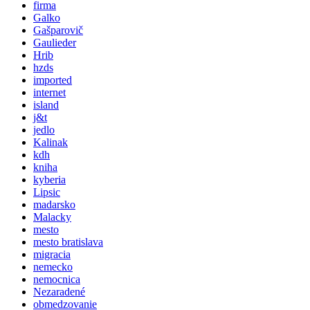
firma
Galko
Gašparovič
Gaulieder
Hrib
hzds
imported
internet
island
j&t
jedlo
Kalinak
kdh
kniha
kyberia
Lipsic
madarsko
Malacky
mesto
mesto bratislava
migracia
nemecko
nemocnica
Nezaradené
obmedzovanie