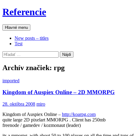
Preskočiť
Referencie
na
obsah
Hľadať
Hlavné menu
New posts – titles
Test
Hľadať:
Archív značiek: rpg
imported
Kingdom of Auspiex Online – 2D MMORPG
28. októbra 2008
miro
Kingdom of Auspiex Online –
http://koarpg.com
quite large 2D pixelart MMORPG . Client has 250mb
freenode / gamedev / kozmonaut (leader)
its a mmorpg, with about 50 to 100 playes on all the time and tons of