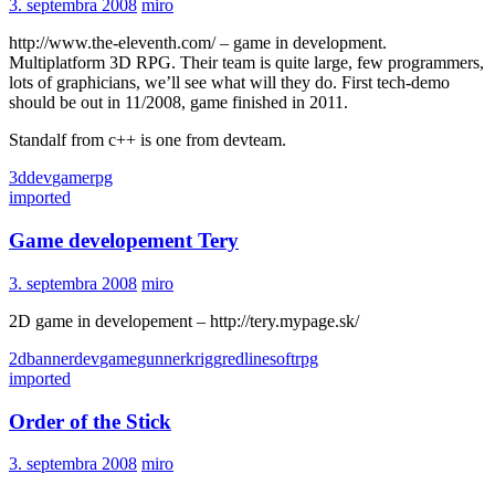
3. septembra 2008
miro
http://www.the-eleventh.com/ – game in development.
Multiplatform 3D RPG. Their team is quite large, few programmers,
lots of graphicians, we’ll see what will they do. First tech-demo
should be out in 11/2008, game finished in 2011.
Standalf from c++ is one from devteam.
3d
dev
game
rpg
imported
Game developement Tery
3. septembra 2008
miro
2D game in developement – http://tery.mypage.sk/
2d
banner
dev
game
gunnerkrigg
redlinesoft
rpg
imported
Order of the Stick
3. septembra 2008
miro