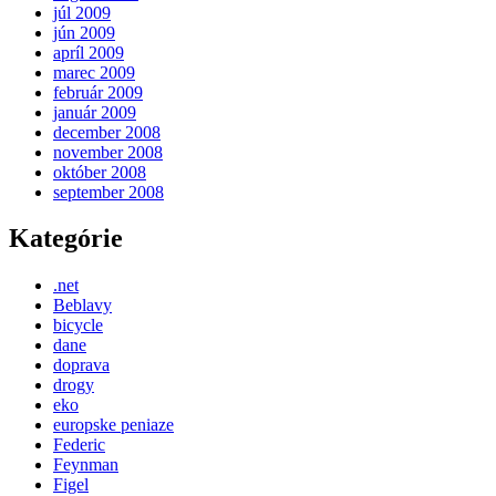
júl 2009
jún 2009
apríl 2009
marec 2009
február 2009
január 2009
december 2008
november 2008
október 2008
september 2008
Kategórie
.net
Beblavy
bicycle
dane
doprava
drogy
eko
europske peniaze
Federic
Feynman
Figel