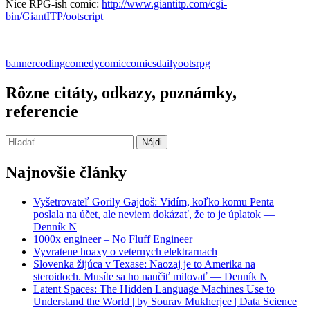
Nice RPG-ish comic:
http://www.giantitp.com/cgi-
bin/GiantITP/ootscript
banner
coding
comedy
comic
comics
daily
oots
rpg
Rôzne citáty, odkazy, poznámky,
referencie
Hľadať:
Najnovšie články
Vyšetrovateľ Gorily Gajdoš: Vidím, koľko komu Penta
poslala na účet, ale neviem dokázať, že to je úplatok —
Denník N
1000x engineer – No Fluff Engineer
Vyvratene hoaxy o veternych elektrarnach
Slovenka žijúca v Texase: Naozaj je to Amerika na
steroidoch. Musíte sa ho naučiť milovať — Denník N
Latent Spaces: The Hidden Language Machines Use to
Understand the World | by Sourav Mukherjee | Data Science