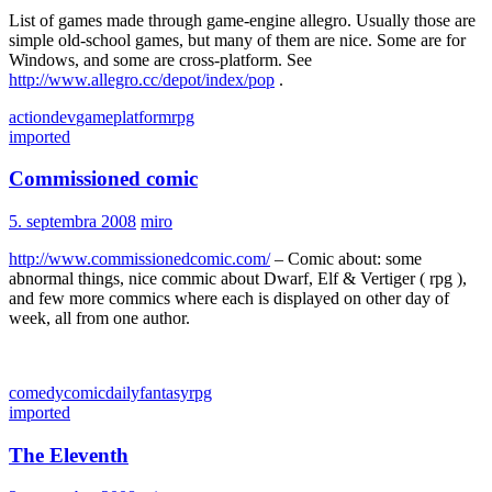
List of games made through game-engine allegro. Usually those are
simple old-school games, but many of them are nice. Some are for
Windows, and some are cross-platform. See
http://www.allegro.cc/depot/index/pop
.
action
dev
game
platform
rpg
imported
Commissioned comic
5. septembra 2008
miro
http://www.commissionedcomic.com/
– Comic about: some
abnormal things, nice commic about Dwarf, Elf & Vertiger ( rpg ),
and few more commics where each is displayed on other day of
week, all from one author.
comedy
comic
daily
fantasy
rpg
imported
The Eleventh