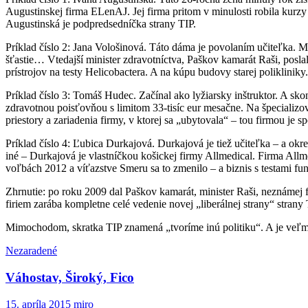
Augustinskej firma ELenAJ. Jej firma pritom v minulosti robila kurz
Augustinská je podpredsedníčka strany TIP.
Príklad číslo 2: Jana Vološinová. Táto dáma je povolaním učiteľka. M
šťastie… Vtedajší minister zdravotníctva, Paškov kamarát Raši, posl
prístrojov na testy Helicobactera. A na kúpu budovy starej poliklinik
Príklad číslo 3: Tomáš Hudec. Začínal ako lyžiarsky inštruktor. A sk
zdravotnou poisťovňou s limitom 33-tisíc eur mesačne. Na špecializ
priestory a zariadenia firmy, v ktorej sa „ubytovala“ – tou firmou je 
Príklad číslo 4: Ľubica Durkajová. Durkajová je tiež učiteľka – a o
iné – Durkajová je vlastníčkou košickej firmy Allmedical. Firma Allm
voľbách 2012 a víťazstve Smeru sa to zmenilo – a biznis s testami f
Zhrnutie: po roku 2009 dal Paškov kamarát, minister Raši, neznámej fir
firiem zarába kompletne celé vedenie novej „liberálnej strany“ strany 
Mimochodom, skratka TIP znamená „tvoríme inú politiku“. A je veľm
Nezaradené
Váhostav, Široký, Fico
15. apríla 2015
miro