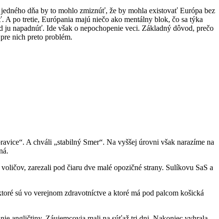
 že jedného dňa by to mohlo zmiznúť, že by mohla existovať Európa bez
iť. A po tretie, Európania majú niečo ako mentálny blok, čo sa týka
vod ju napadnúť. Ide však o nepochopenie veci. Základný dôvod, prečo
pre nich preto problém.
avice“. A chváli „stabilný Smer“. Na vyššej úrovni však narazíme na
ná.
 voličov, zarezali pod čiaru dve malé opozičné strany. Sulíkovu SaS a
, ktoré sú vo verejnom zdravotníctve a ktoré má pod palcom košická
anie angličtiny. Záujemcovia mali na súťaž tri dni. Nakoniec vyhrala