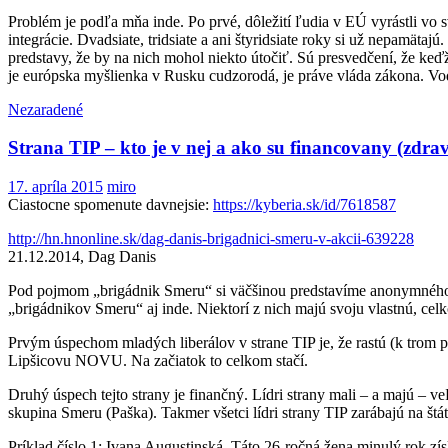
Problém je podľa mňa inde. Po prvé, dôležití ľudia v EÚ vyrástli vo 
integrácie. Dvadsiate, tridsiate a ani štyridsiate roky si už nepamäta
predstavy, že by na nich mohol niekto útočiť. Sú presvedčení, že ke
je európska myšlienka v Rusku cudzorodá, je práve vláda zákona. Vo
Nezaradené
Strana TIP – kto je v nej a ako su financovany (zdra
17. apríla 2015
miro
Ciastocne spomenute davnejsie:
https://kyberia.sk/id/7618587
http://hn.hnonline.sk/dag-danis-brigadnici-smeru-v-akcii-639228
21.12.2014, Dag Danis
Pod pojmom „brigádnik Smeru“ si väčšinou predstavíme anonymného bl
„brigádnikov Smeru“ aj inde. Niektorí z nich majú svoju vlastnú, ce
Prvým úspechom mladých liberálov v strane TIP je, že rastú (k trom pe
Lipšicovu NOVU. Na začiatok to celkom stačí.
Druhý úspech tejto strany je finančný. Lídri strany mali – a majú – 
skupina Smeru (Paška). Takmer všetci lídri strany TIP zarábajú na štá
Príklad číslo 1: Ivana Augustinská. Táto 26-ročná žena minulý rok zís