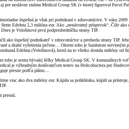
y aj pre neslávne známu Medical Group SK (v ktorej figuroval Pavol P
imoriadne úspešná je však pri podnikaní v zdravotníctve. V roku 2009 z
al firme Edelma 2,3 milióna eur. Ako „nenávratný príspevok“. Čiže ako 
y. Dnes je Vološinová prvá podpredsedníčka strany TIP.
ončil ako úspešný podnikateľ v zdravotníctve a predseda strany TIP. Je
ované a drahé vyšetrenia pečene… Okrem toho je Sanitstom servisným 
spomínaná Edelma (Vološinová), ktorá na to všetko dostala milióny od št
krem toho je sestra bývalej šéfky Medical Group SK. V komunálnych vo
edical je výhradným dodávateľom testov na Helicobactera pre Hudecovu 
unguje presne podľa plánu…
me viac ako dva milióny eur. Kúpila sa poliklinika, kúpili sa prístroje
TIP.
i presná.