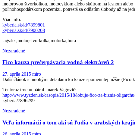
motorovou štvorkolkou, motocyklom alebo skútrom na lesnom alebo
poľnohospodárskom pozemku, potrestá sa odňatím slobody až na jede
Viac info:
kyberia.sk/id/7899801
kyberia.sk/id/7900208
tags:les,motor,stvorkolka,motorka,hora
Nezaradené
Fico kauza prečerpávacia vodná elektráreň 2
27. apríla 2015
miro
Další článok s mnohými detailami ku kauze spomenutej nižšie (Fico k
Tentoraz trochu pátral .marek Vagovič:
http://www.tyzden.sk/casopis/2015/18/lobuje-fico-za-biznis-oligarchu
kyberia/7896299
Nezaradené
Veľa informácií o tom akí sú ľudia v arabských kraji
26. apríla 2015
miro