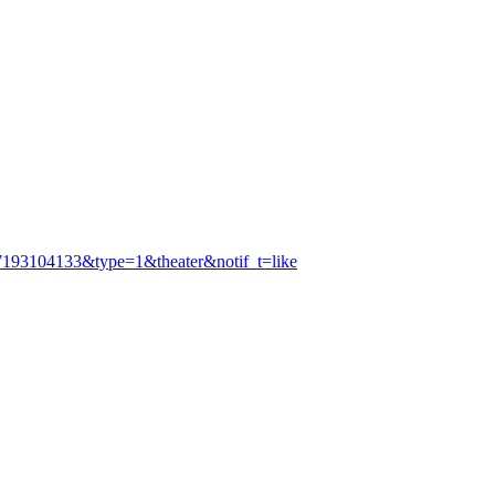
193104133&type=1&theater&notif_t=like