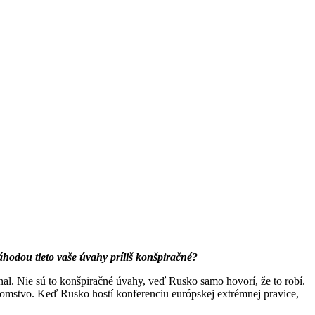
hodou tieto vaše úvahy príliš konšpiračné?
al. Nie sú to konšpiračné úvahy, veď Rusko samo hovorí, že to robí.
ajomstvo. Keď Rusko hostí konferenciu európskej extrémnej pravice,