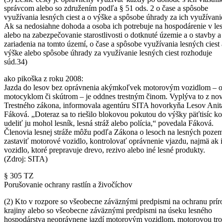
správcom alebo so združením podľa § 51 ods. 2 o čase a spôsobe
využívania lesných ciest a o výške a spôsobe úhrady za ich využívani
Ak sa nedosiahne dohoda a osoba ich potrebuje na hospodárenie v le
alebo na zabezpečovanie starostlivosti o dotknuté územie a o stavby a
zariadenia na tomto území, o čase a spôsobe využívania lesných ciest 
výške alebo spôsobe úhrady za využívanie lesných ciest rozhoduje
súd.34)
ako pikoška z roku 2008:
Jazda do lesov bez oprávnenia akýmkoľvek motorovým vozidlom – 
motocyklom či skútrom – je oddnes trestným činom. Vyplýva to z no
Trestného zákona, informovala agentúru SITA hovorkyňa Lesov Anit
Fáková. „Doteraz sa to riešilo blokovou pokutou do výšky päťtisíc ko
udeliť ju mohol lesník, lesná stráž alebo polícia,“ povedala Fáková.
Členovia lesnej stráže môžu podľa Zákona o lesoch na lesných poz
zastaviť motorové vozidlo, kontrolovať oprávnenie vjazdu, najmä ak 
vozidlo, ktoré prepravuje drevo, rezivo alebo iné lesné produkty.
(Zdroj: SITA)
§ 305 TZ
Porušovanie ochrany rastlín a živočíchov
(2) Kto v rozpore so všeobecne záväznými predpismi na ochranu prír
krajiny alebo so všeobecne záväznými predpismi na úseku lesného
hospodárstva neoprávnene jazdí motorovým vozidlom, motorovou tro