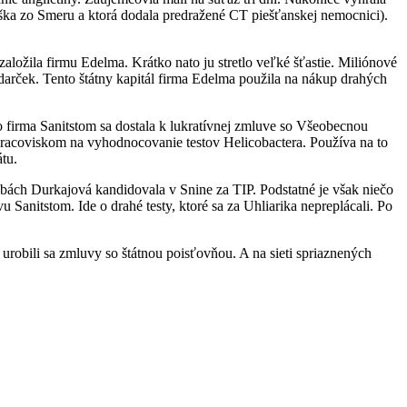
aška zo Smeru a ktorá dodala predražené CT piešťanskej nemocnici).
aložila firmu Edelma. Krátko nato ju stretlo veľké šťastie. Miliónové
darček. Tento štátny kapitál firma Edelma použila na nákup drahých
ho firma Sanitstom sa dostala k lukratívnej zmluve so Všeobecnou
pracoviskom na vyhodnocovanie testov Helicobactera. Používa na to
átu.
ľbách Durkajová kandidovala v Snine za TIP. Podstatné je však niečo
Sanitstom. Ide o drahé testy, ktoré sa za Uhliarika nepreplácali. Po
, urobili sa zmluvy so štátnou poisťovňou. A na sieti spriaznených