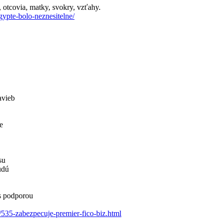
 otcovia, matky, svokry, vzťahy.
ypte-bolo-neznesitelne/
avieb
e
su
udú
s podporou
/
535-zabezpecuje-
premier-fico-bi
z.html