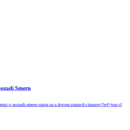
pozadí Smeru
muz-v-pozadi-smeru-spaja-sa-s-lexom-zastavil-cinanov/?ref=top-cl