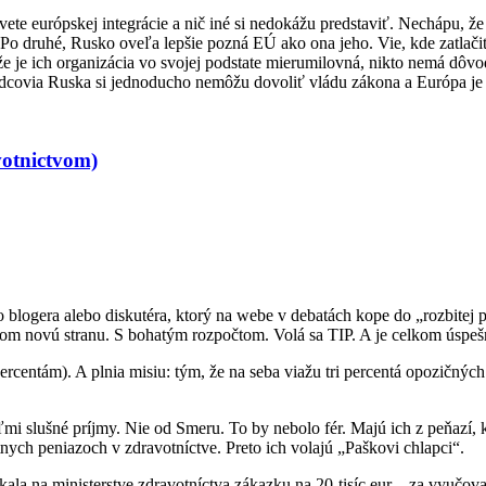
svete európskej integrácie a nič iné si nedokážu predstaviť. Nechápu,
jú. Po druhé, Rusko oveľa lepšie pozná EÚ ako ona jeho. Vie, kde zatlač
ďže je ich organizácia vo svojej podstate mierumilovná, nikto nemá dô
dcovia Ruska si jednoducho nemôžu dovoliť vládu zákona a Európa je 
votnictvom)
ogera alebo diskutéra, ktorý na webe v debatách kope do „rozbitej pr
lkom novú stranu. S bohatým rozpočtom. Volá sa TIP. A je celkom úspeš
rcentám). A plnia misiu: tým, že na seba viažu tri percentá opozičných
veľmi slušné príjmy. Nie od Smeru. To by nebolo fér. Majú ich z peňazí
tnych peniazoch v zdravotníctve. Preto ich volajú „Paškovi chlapci“.
kala na ministerstve zdravotníctva zákazku na 20-tisíc eur – za vyučov