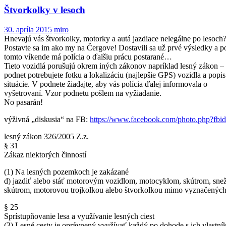
Štvorkolky v lesoch
30. apríla 2015
miro
Hnevajú vás štvorkolky, motorky a autá jazdiace nelegálne po lesoch
Postavte sa im ako my na Čergove! Dostavili sa už prvé výsledky a p
tomto víkende má polícia o ďalšiu prácu postarané…
Tieto vozidlá porušujú okrem iných zákonov napríklad lesný zákon –
podnet potrebujete fotku a lokalizáciu (najlepšie GPS) vozidla a popis
situácie. V podnete žiadajte, aby vás polícia ďalej informovala o
vyšetrovaní. Vzor podnetu pošlem na vyžiadanie.
No pasarán!
výživná „diskusia“ na FB:
https://www.facebook.com/photo.php?f
lesný zákon 326/2005 Z.z.
§ 31
Zákaz niektorých činností
(1) Na lesných pozemkoch je zakázané
d) jazdiť alebo stáť motorovým vozidlom, motocyklom, skútrom, sn
skútrom, motorovou trojkolkou alebo štvorkolkou mimo vyznačených
§ 25
Sprístupňovanie lesa a využívanie lesných ciest
(3) Lesné cesty je oprávnený využívať každý po dohode s ich vlastní