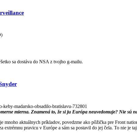
veillance
O)
všetko sa dostáva do NSA z tvojho g-mailu.
Snyder
ako-keby-madarsko-obsadilo-bratislavu-732801
pomerne mierna. Znamená to, že si ju Európa neuvedomuje? Nie sú ná
uje mnoho aktuálnych príkladov, povedzme ako pôžička pre Front nation
extrémnu pravicu v Európe a sám sa postavil do jej čela. To nie je t