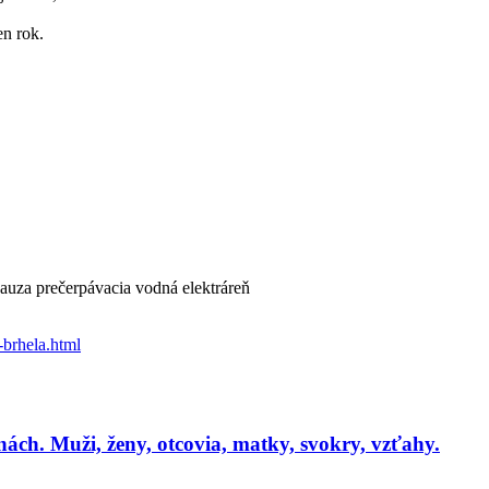
n rok.
auza prečerpávacia vodná elektráreň
-brhela.html
nách. Muži, ženy, otcovia, matky, svokry, vzťahy.