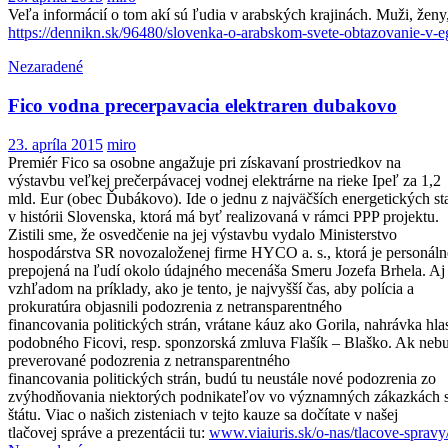
Veľa informácií o tom akí sú ľudia v arabských krajinách. Muži, ženy,
https://dennikn.sk/96480/slovenka-o-arabskom-svete-obtazovanie-v-eg
Nezaradené
Fico vodna precerpavacia elektraren dubakovo
23. apríla 2015
miro
Premiér Fico sa osobne angažuje pri získavaní prostriedkov na
výstavbu veľkej prečerpávacej vodnej elektrárne na rieke Ipeľ za 1,2
mld. Eur (obec Ďubákovo). Ide o jednu z najväčších energetických st
v histórii Slovenska, ktorá má byť realizovaná v rámci PPP projektu.
Zistili sme, že osvedčenie na jej výstavbu vydalo Ministerstvo
hospodárstva SR novozaloženej firme HYCO a. s., ktorá je personáln
prepojená na ľudí okolo údajného mecenáša Smeru Jozefa Brhela. Aj
vzhľadom na príklady, ako je tento, je najvyšší čas, aby polícia a
prokuratúra objasnili podozrenia z netransparentné
ho
financovania politických strán, vrátane káuz ako Gorila, nahrávka hla
podobného Ficovi, resp. sponzorská zmluva Flašík – Blaško. Ak neb
preverované podozrenia z netransparentné
ho
financovania politických strán, budú tu neustále nové podozrenia zo
zvýhodňovania niektorých podnikateľov vo významných zákazkách 
štátu. Viac o našich zisteniach v tejto kauze sa dočítate v našej
tlačovej správe a prezentácii tu:
www.viaiuris.sk
/o-nas/
tlacove-spravy