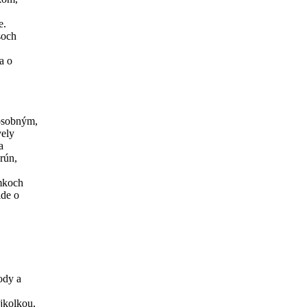
e.
soch
a o
osobným,
vely
a
rún,
emkoch
ide o
ody a
jkolkou,