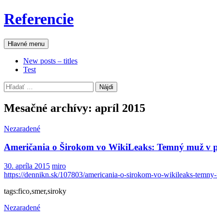
Preskočiť
Referencie
na
obsah
Hľadať
Hlavné menu
New posts – titles
Test
Hľadať:
Mesačné archívy: apríl 2015
Nezaradené
Američania o Širokom vo WikiLeaks: Temný muž v 
30. apríla 2015
miro
https://dennikn.sk/107803/americania-o-sirokom-vo-wikileaks-temny-
tags:fico,smer,siroky
Nezaradené