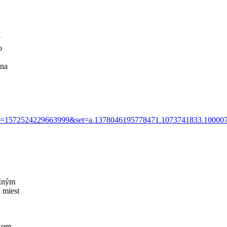
?
o
 na
bid=1572524229663999&set=a.1378046195778471.1073741833.100007
ežným
 miest
kom,