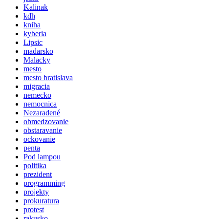
Kalinak
kdh
kniha
kyberia
Lipsic
madarsko
Malacky
mesto
mesto bratislava
migracia
nemecko
nemocnica
Nezaradené
obmedzovanie
obstaravanie
ockovanie
penta
Pod lampou
politika
prezident
programming
projekty
prokuratura
protest
rakusko