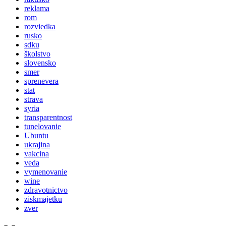
reklama
rom
rozviedka
rusko
sdku
školstvo
slovensko
smer
sprenevera
stat
strava
syria
transparentnost
tunelovanie
Ubuntu
ukrajina
vakcina
veda
vymenovanie
wine
zdravotnictvo
ziskmajetku
zver