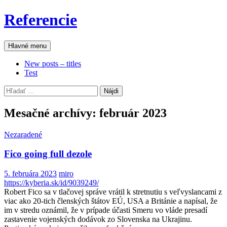
Preskočiť
Referencie
na
obsah
Hľadať
Hlavné menu
New posts – titles
Test
Hľadať:
Mesačné archívy: február 2023
Nezaradené
Fico going full dezole
5. februára 2023
miro
https://kyberia.sk/id/9039249/
Robert Fico sa v tlačovej správe vrátil k stretnutiu s veľvyslancami z
viac ako 20-tich členských štátov EÚ, USA a Británie a napísal, že
im v stredu oznámil, že v prípade účasti Smeru vo vláde presadí
zastavenie vojenských dodávok zo Slovenska na Ukrajinu.