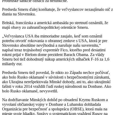
Protiruské sankcie označil za nefunkčné.
Predseda Smeru ďalej konštatuje, že veľvyslancov nezaujímalo nič z
diania na Slovensku.
Britská, francúzska a americká ambasáda po stretnutí oznámili, že
majú obavy zo zahraničnopolitickej orientácie Smeru.
„Veľvyslanca USA iba mimoriadne zaujalo, keď som oznámil
potrebu otvoriť rokovania o obrannej zmluve s USA, ktorá je pre
Slovensko absolútne nevýhodná a narušuje našu suverenitu,“
napísal teraz trojnásobný expremiér Fico, ktorého pred desiatimi
rokmi prijal v Bielom dome prezident Barack Obama. Za vlády
Smeru bol tiež dohodnutý nákup amerických stíhačiek F-16 za 1,6
miliardy eur.
Predseda Smeru tiež povedal, že nikto zo Západu nechce počúvať,
ako bolo Rusko oklamané v súvislosti s bezpečnostnými zárukami,
ako Ukrajina nerešpektovala Minské dohody, ani to, ako ukrajinskí
fašisti v roku 2014 vraždili ľudí ruskej národnosti na Donbase. Ako
bolo Rusko oklamané, nevysvetlil.
Na dodržiavanie Minských dohôd po obsadení Krymu Ruskom a
vyvolaní občianskej vojny v Donbase a Luhansku dohliadala
Organizácia pre bezpečnosť a spoluprácu (OBSE), ktorá mala na
mieste svoje hliadky. Správy o systematickom vraždení Rusov na