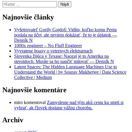
Hľadať:
Najnovšie články
Vyšetrovateľ Gorily Gajdoš: Vidím, koľko komu Penta
poslala na účet, ale neviem dokázať, že to je úplatok —
Denník N
1000x engineer – No Fluff Engineer
Vyvratene hoaxy o veternych elektrarnach
Slovenka žijúca v Texase: Naozaj je to Amerika na
steroidoch. Musíte sa ho naučiť milovať — Denník N
Latent Spaces: The Hidden Language Machines Use to
Understand the World | by Sourav Mukherjee | Data Science
Collective | Medium
Najnovšie komentáre
miro
komentoval
Zamyslenie nad tým akú cestu ku smrti si
vybrať, ak človek dostane vážnu chorobu.
Archív