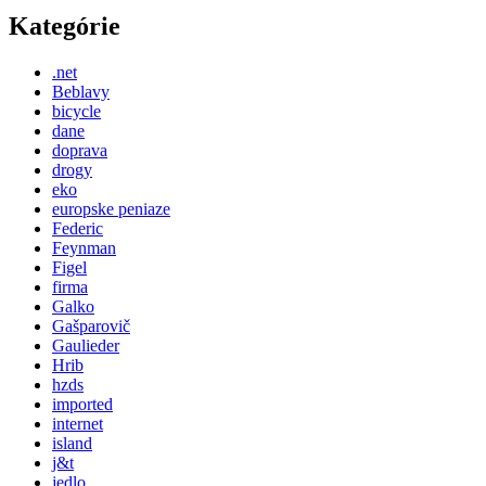
Kategórie
.net
Beblavy
bicycle
dane
doprava
drogy
eko
europske peniaze
Federic
Feynman
Figel
firma
Galko
Gašparovič
Gaulieder
Hrib
hzds
imported
internet
island
j&t
jedlo