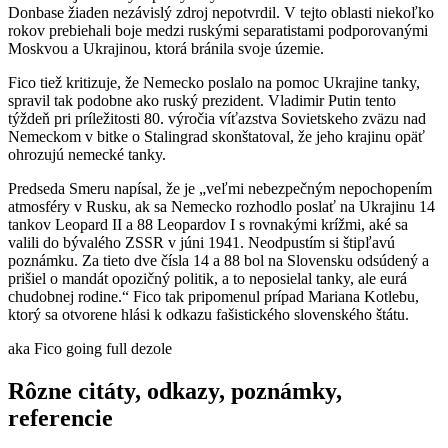
Donbase žiaden nezávislý zdroj nepotvrdil. V tejto oblasti niekoľko
rokov prebiehali boje medzi ruskými separatistami podporovanými
Moskvou a Ukrajinou, ktorá bránila svoje územie.
Fico tiež kritizuje, že Nemecko poslalo na pomoc Ukrajine tanky,
spravil tak podobne ako ruský prezident. Vladimir Putin tento
týždeň pri príležitosti 80. výročia víťazstva Sovietskeho zväzu nad
Nemeckom v bitke o Stalingrad skonštatoval, že jeho krajinu opäť
ohrozujú nemecké tanky.
Predseda Smeru napísal, že je „veľmi nebezpečným nepochopením
atmosféry v Rusku, ak sa Nemecko rozhodlo poslať na Ukrajinu 14
tankov Leopard II a 88 Leopardov I s rovnakými krížmi, aké sa
valili do bývalého ZSSR v júni 1941. Neodpustím si štipľavú
poznámku. Za tieto dve čísla 14 a 88 bol na Slovensku odsúdený a
prišiel o mandát opozičný politik, a to neposielal tanky, ale eurá
chudobnej rodine.“ Fico tak pripomenul prípad Mariana Kotlebu,
ktorý sa otvorene hlási k odkazu fašistického slovenského štátu.
aka Fico going full dezole
Rôzne citáty, odkazy, poznámky,
referencie