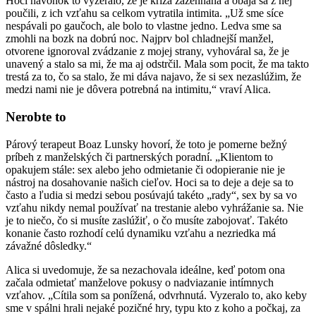
Hoci navonok to vyzeralo, že je kríza zažehnaná a obaja sa z nej
poučili, z ich vzťahu sa celkom vytratila intimita. „Už sme síce
nespávali po gaučoch, ale bolo to vlastne jedno. Ledva sme sa
zmohli na bozk na dobrú noc. Najprv bol chladnejší manžel,
otvorene ignoroval zvádzanie z mojej strany, vyhováral sa, že je
unavený a stalo sa mi, že ma aj odstrčil. Mala som pocit, že ma takto
trestá za to, čo sa stalo, že mi dáva najavo, že si sex nezaslúžim, že
medzi nami nie je dôvera potrebná na intimitu,“ vraví Alica.
Nerobte to
Párový terapeut Boaz Lunsky hovorí, že toto je pomerne bežný
príbeh z manželských či partnerských poradní. „Klientom to
opakujem stále: sex alebo jeho odmietanie či odopieranie nie je
nástroj na dosahovanie našich cieľov. Hoci sa to deje a deje sa to
často a ľudia si medzi sebou posúvajú takéto „rady“, sex by sa vo
vzťahu nikdy nemal používať na trestanie alebo vyhrážanie sa. Nie
je to niečo, čo si musíte zaslúžiť, o čo musíte zabojovať. Takéto
konanie často rozhodí celú dynamiku vzťahu a nezriedka má
závažné dôsledky.“
Alica si uvedomuje, že sa nezachovala ideálne, keď potom ona
začala odmietať manželove pokusy o nadviazanie intímnych
vzťahov. „Cítila som sa ponížená, odvrhnutá. Vyzeralo to, ako keby
sme v spálni hrali nejaké pozičné hry, typu kto z koho a počkaj, za