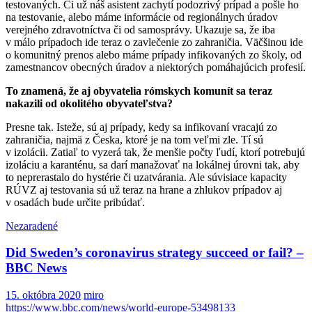
testovaných. Či už náš asistent zachytí podozrivý prípad a pošle ho
na testovanie, alebo máme informácie od regionálnych úradov
verejného zdravotníctva či od samosprávy. Ukazuje sa, že iba
v málo prípadoch ide teraz o zavlečenie zo zahraničia. Väčšinou ide
o komunitný prenos alebo máme prípady infikovaných zo školy, od
zamestnancov obecných úradov a niektorých pomáhajúcich profesií.
To znamená, že aj obyvatelia rómskych komunít sa teraz
nakazili od okolitého obyvateľstva?
Presne tak. Isteže, sú aj prípady, kedy sa infikovaní vracajú zo
zahraničia, najmä z Česka, ktoré je na tom veľmi zle. Tí sú
v izolácii. Zatiaľ to vyzerá tak, že menšie počty ľudí, ktorí potrebujú
izoláciu a karanténu, sa darí manažovať na lokálnej úrovni tak, aby
to neprerastalo do hystérie či uzatvárania. Ale súvisiace kapacity
RÚVZ aj testovania sú už teraz na hrane a zhlukov prípadov aj
v osadách bude určite pribúdať.
Nezaradené
Did Sweden’s coronavirus strategy succeed or fail? –
BBC News
15. októbra 2020
miro
https://www.bbc.com/news/world-europe-53498133