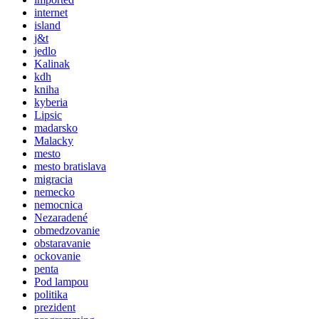
internet
island
j&t
jedlo
Kalinak
kdh
kniha
kyberia
Lipsic
madarsko
Malacky
mesto
mesto bratislava
migracia
nemecko
nemocnica
Nezaradené
obmedzovanie
obstaravanie
ockovanie
penta
Pod lampou
politika
prezident