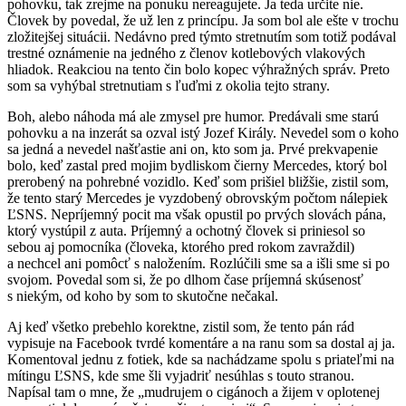
pohovku, tak zrejme na ponuku nereagujete. Ja teda určite nie.
Človek by povedal, že už len z princípu. Ja som bol ale ešte v trochu
zložitejšej situácii. Nedávno pred týmto stretnutím som totiž podával
trestné oznámenie na jedného z členov kotlebových vlakových
hliadok. Reakciou na tento čin bolo kopec výhražných správ. Preto
som sa vyhýbal stretnutiam s ľuďmi z okolia tejto strany.
Boh, alebo náhoda má ale zmysel pre humor. Predávali sme starú
pohovku a na inzerát sa ozval istý Jozef Király. Nevedel som o koho
sa jedná a nevedel našťastie ani on, kto som ja. Prvé prekvapenie
bolo, keď zastal pred mojim bydliskom čierny Mercedes, ktorý bol
prerobený na pohrebné vozidlo. Keď som prišiel bližšie, zistil som,
že tento starý Mercedes je vyzdobený obrovským počtom nálepiek
ĽSNS. Nepríjemný pocit ma však opustil po prvých slovách pána,
ktorý vystúpil z auta. Príjemný a ochotný človek si priniesol so
sebou aj pomocníka (človeka, ktorého pred rokom zavraždil)
a nechcel ani pomôcť s naložením. Rozlúčili sme sa a išli sme si po
svojom. Povedal som si, že po dlhom čase príjemná skúsenosť
s niekým, od koho by som to skutočne nečakal.
Aj keď všetko prebehlo korektne, zistil som, že tento pán rád
vypisuje na Facebook tvrdé komentáre a na ranu som sa dostal aj ja.
Komentoval jednu z fotiek, kde sa nachádzame spolu s priateľmi na
mítingu ĽSNS, kde sme šli vyjadriť nesúhlas s touto stranou.
Napísal tam o mne, že „mudrujem o cigánoch a žijem v oplotenej