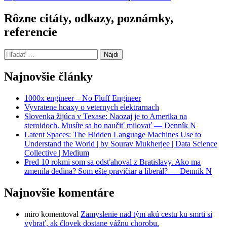
Rôzne citáty, odkazy, poznámky,
referencie
Hľadať:
Najnovšie články
1000x engineer – No Fluff Engineer
Vyvratene hoaxy o veternych elektrarnach
Slovenka žijúca v Texase: Naozaj je to Amerika na
steroidoch. Musíte sa ho naučiť milovať — Denník N
Latent Spaces: The Hidden Language Machines Use to
Understand the World | by Sourav Mukherjee | Data Science
Collective | Medium
Pred 10 rokmi som sa odsťahoval z Bratislavy. Ako ma
zmenila dedina? Som ešte pravičiar a liberál? — Denník N
Najnovšie komentáre
miro
komentoval
Zamyslenie nad tým akú cestu ku smrti si
vybrať, ak človek dostane vážnu chorobu.