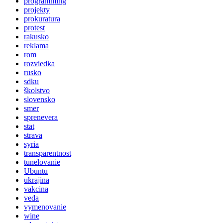
programming
projekty
prokuratura
protest
rakusko
reklama
rom
rozviedka
rusko
sdku
školstvo
slovensko
smer
sprenevera
stat
strava
syria
transparentnost
tunelovanie
Ubuntu
ukrajina
vakcina
veda
vymenovanie
wine