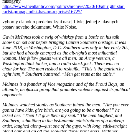
misogyny.
https://www.theatlantic.com/politics/archive/2020/10/alt-right-star-
racist-propagandist-has-no-regrets/616725/
vyborny clanok o predchodkyni nasej Livie, jednej z hlavnych
postav noveho dokumentu White Noise.
Gavin McInnes took a swig of whiskey from a bottle on his talk
show’s on-set bar before bringing Lauren Southern onstage. It was
June 2018, in Washington, D.C. Southern was only in her early 20s,
but she had already emerged as the alt-right’s most influential
woman. Her fellow guests were all men: an Army veteran, a
Washington think tanker, and a radio shock jock. There was no
chair for her. The men rushed to reshuffle. “This is the patriarchy
right here,” Southern bantered. “Men get seats at the table.”
McInnes is a founder of Vice magazine and of the Proud Boys, an
all-male, neofascist group that promotes violence against its political
opponents.
McInnes watched stonily as Southern joined the men. “Are you ever
gonna have kids, give birth, are you going to be a mother?” he
asked her. “Then I’ll give them my seat.” The men laughed, and
Southern, submitting to the last-minute ministrations of a makeup
artist, laughed along—just one of the guys, with long, stick-straight
blond hair and an off-the-shoulder, floral-print dress. McInnes