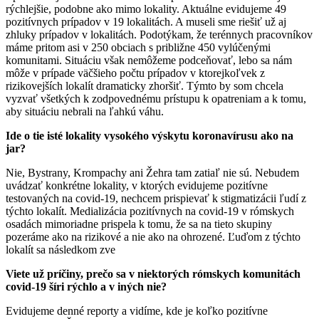
rýchlejšie, podobne ako mimo lokality. Aktuálne evidujeme 49
pozitívnych prípadov v 19 lokalitách. A museli sme riešiť už aj
zhluky prípadov v lokalitách. Podotýkam, že terénnych pracovníkov
máme pritom asi v 250 obciach s približne 450 vylúčenými
komunitami. Situáciu však nemôžeme podceňovať, lebo sa nám
môže v prípade väčšieho počtu prípadov v ktorejkoľvek z
rizikovejších lokalít dramaticky zhoršiť. Týmto by som chcela
vyzvať všetkých k zodpovednému prístupu k opatreniam a k tomu,
aby situáciu nebrali na ľahkú váhu.
Ide o tie isté lokality vysokého výskytu koronavírusu ako na
jar?
Nie, Bystrany, Krompachy ani Žehra tam zatiaľ nie sú. Nebudem
uvádzať konkrétne lokality, v ktorých evidujeme pozitívne
testovaných na covid-19, nechcem prispievať k stigmatizácii ľudí z
týchto lokalít. Medializácia pozitívnych na covid-19 v rómskych
osadách mimoriadne prispela k tomu, že sa na tieto skupiny
pozeráme ako na rizikové a nie ako na ohrozené. Ľuďom z týchto
lokalít sa následkom zve
Viete už príčiny, prečo sa v niektorých rómskych komunitách
covid-19 šíri rýchlo a v iných nie?
Evidujeme denné reporty a vidíme, kde je koľko pozitívne