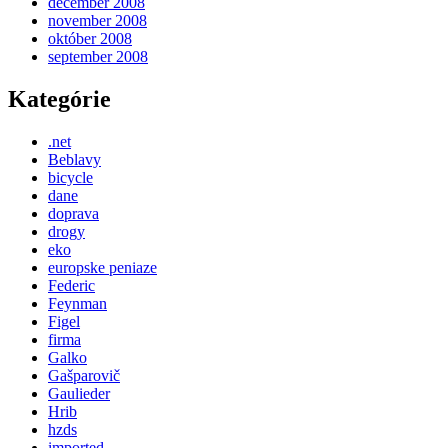
december 2008
november 2008
október 2008
september 2008
Kategórie
.net
Beblavy
bicycle
dane
doprava
drogy
eko
europske peniaze
Federic
Feynman
Figel
firma
Galko
Gašparovič
Gaulieder
Hrib
hzds
imported