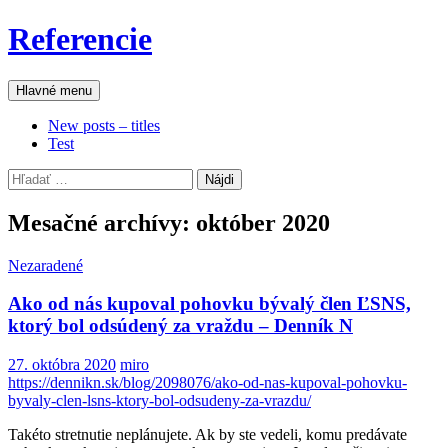
Preskočiť
Referencie
na
obsah
Hľadať
Hlavné menu
New posts – titles
Test
Hľadať:
Mesačné archívy: október 2020
Nezaradené
Ako od nás kupoval pohovku bývalý člen ĽSNS,
ktorý bol odsúdený za vraždu – Denník N
27. októbra 2020
miro
https://dennikn.sk/blog/2098076/ako-od-nas-kupoval-pohovku-
byvaly-clen-lsns-ktory-bol-odsudeny-za-vrazdu/
Takéto stretnutie neplánujete. Ak by ste vedeli, komu predávate