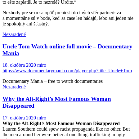
to ešte zaplatíš. Je to nezrelé? Určite.“
Nezhody pre sexu sa opäť preniesli do iných sfér partnertsva
a momentálne sú v bode, keď sa zase len hádajú, lebo ani jeden nie
je spokojný ani šťastný.
Nezaradené
Uncle Tom Watch online full movie – Documentary
Mania
18. októbra 2020
miro
https://www.documentarymania.com/player.php?title=Uncle+Tom
Documentary Mania – free to watch documentaries
Nezaradené
Why the Alt-Right’s Most Famous Woman
Disappeared
17. októbra 2020
miro
Why the Alt-Right’s Most Famous Woman Disappeared
Lauren Southern could spew racist propaganda like no other. But
the men around her were better at one thing: trafficking in ugly