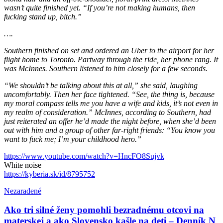
wasn’t quite finished yet. “If you’re not making humans, then
fucking stand up, bitch.”
….
Southern finished on set and ordered an Uber to the airport for her
flight home to Toronto. Partway through the ride, her phone rang. It
was McInnes. Southern listened to him closely for a few seconds.
“We shouldn’t be talking about this at all,” she said, laughing
uncomfortably. Then her face tightened. “See, the thing is, because
my moral compass tells me you have a wife and kids, it’s not even in
my realm of consideration.” McInnes, according to Southern, had
just reiterated an offer he’d made the night before, when she’d been
out with him and a group of other far-right friends: “You know you
want to fuck me; I’m your childhood hero.”
https://www.youtube.com/watch?v=HncFO8Sujvk
White noise
https://kyberia.sk/id/8795752
Nezaradené
Ako tri silné ženy pomohli bezradnému otcovi na
materskej a ako Slovensko kašle na deti – Denník N