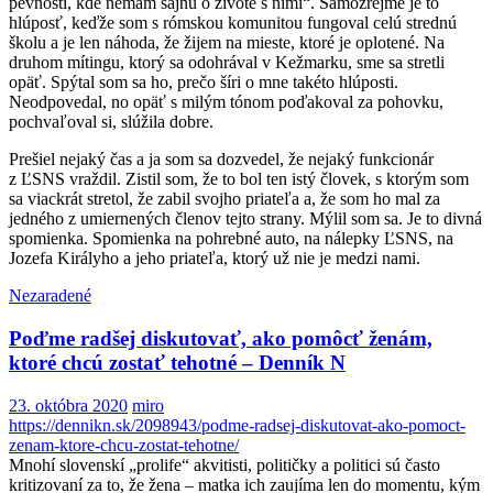
pevnosti, kde nemám šajnu o živote s nimi“. Samozrejme je to
hlúposť, keďže som s rómskou komunitou fungoval celú strednú
školu a je len náhoda, že žijem na mieste, ktoré je oplotené. Na
druhom mítingu, ktorý sa odohrával v Kežmarku, sme sa stretli
opäť. Spýtal som sa ho, prečo šíri o mne takéto hlúposti.
Neodpovedal, no opäť s milým tónom poďakoval za pohovku,
pochvaľoval si, slúžila dobre.
Prešiel nejaký čas a ja som sa dozvedel, že nejaký funkcionár
z ĽSNS vraždil. Zistil som, že to bol ten istý človek, s ktorým som
sa viackrát stretol, že zabil svojho priateľa a, že som ho mal za
jedného z umiernených členov tejto strany. Mýlil som sa. Je to divná
spomienka. Spomienka na pohrebné auto, na nálepky ĽSNS, na
Jozefa Királyho a jeho priateľa, ktorý už nie je medzi nami.
Nezaradené
Poďme radšej diskutovať, ako pomôcť ženám,
ktoré chcú zostať tehotné – Denník N
23. októbra 2020
miro
https://dennikn.sk/2098943/podme-radsej-diskutovat-ako-pomoct-
zenam-ktore-chcu-zostat-tehotne/
Mnohí slovenskí „prolife“ akvitisti, političky a politici sú často
kritizovaní za to, že žena – matka ich zaujíma len do momentu, kým