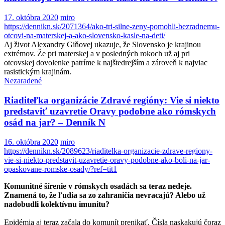
17. októbra 2020
miro
https://dennikn.sk/2071364/ako-tri-silne-zeny-pomohli-bezradnemu-
otcovi-na-materskej-a-ako-slovensko-kasle-na-deti/
Aj život Alexandry Giňovej ukazuje, že Slovensko je krajinou
extrémov. Že pri materskej a v posledných rokoch už aj pri
otcovskej dovolenke patríme k najštedrejším a zároveň k najviac
rasistickým krajinám.
Nezaradené
Riaditeľka organizácie Zdravé regióny: Vie si niekto
predstaviť uzavretie Oravy podobne ako rómskych
osád na jar? – Denník N
16. októbra 2020
miro
https://dennikn.sk/2089623/riaditelka-organizacie-zdrave-regiony-
vie-si-niekto-predstavit-uzavretie-oravy-podobne-ako-boli-na-jar-
opaskovane-romske-osady/?ref=tit1
Komunitné šírenie v rómskych osadách sa teraz nedeje.
Znamená to, že ľudia sa zo zahraničia nevracajú? Alebo už
nadobudli kolektívnu imunitu?
Epidémia aj teraz začala do komunít prenikať. Čísla naskakujú čoraz