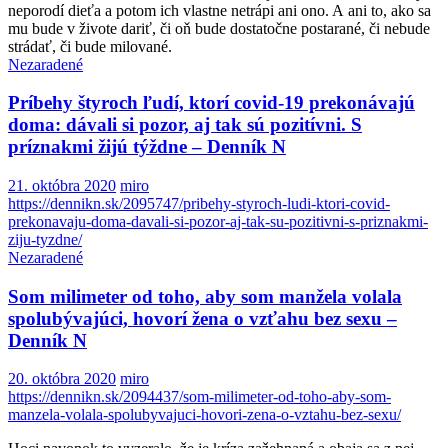
neporodí dieťa a potom ich vlastne netrápi ani ono. A ani to, ako sa
mu bude v živote dariť, či oň bude dostatočne postarané, či nebude
strádať, či bude milované.
Nezaradené
Príbehy štyroch ľudí, ktorí covid-19 prekonávajú
doma: dávali si pozor, aj tak sú pozitívni. S
príznakmi žijú týždne – Denník N
21. októbra 2020
miro
https://dennikn.sk/2095747/pribehy-styroch-ludi-ktori-covid-
prekonavaju-doma-davali-si-pozor-aj-tak-su-pozitivni-s-priznakmi-
ziju-tyzdne/
Nezaradené
Som milimeter od toho, aby som manžela volala
spolubývajúci, hovorí žena o vzťahu bez sexu –
Denník N
20. októbra 2020
miro
https://dennikn.sk/2094437/som-milimeter-od-toho-aby-som-
manzela-volala-spolubyvajuci-hovori-zena-o-vztahu-bez-sexu/