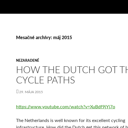
Mesačné archívy: máj 2015
NEZARADENÉ
HOW THE DUTCH GOT T
CYCLE PATHS
29. MÁJA 2015
https://www.youtube.com/watch?v=XuBdf9jYj7o
The Netherlands is well known for its excellent cycling
infrastructure. How did the Dutch get this network of b