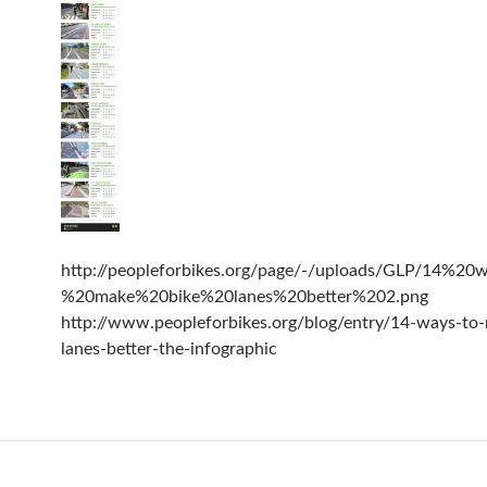
http://peopleforbikes.org/page/-/uploads/GLP/14%2
%20make%20bike%20lanes%20better%202.png
http://www.peopleforbikes.org/blog/entry/14-ways-to
lanes-better-the-infographic