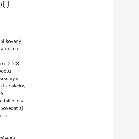
OU
aplikovaný
 autizmus.
roku 2003
počtu
vakcíny s
al a vakcíny
vo
a tak ako v
 povedať aj
a to
obávaná