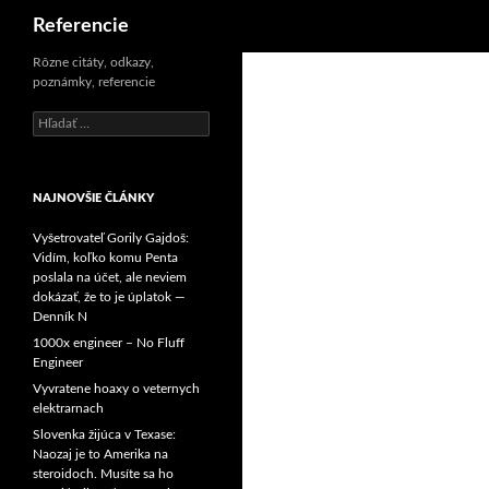
Hľadať
Referencie
Preskočiť
Rôzne citáty, odkazy,
poznámky, referencie
na
obsah
Hľadať:
NAJNOVŠIE ČLÁNKY
Vyšetrovateľ Gorily Gajdoš:
Vidím, koľko komu Penta
poslala na účet, ale neviem
dokázať, že to je úplatok —
Denník N
1000x engineer – No Fluff
Engineer
Vyvratene hoaxy o veternych
elektrarnach
Slovenka žijúca v Texase:
Naozaj je to Amerika na
steroidoch. Musíte sa ho