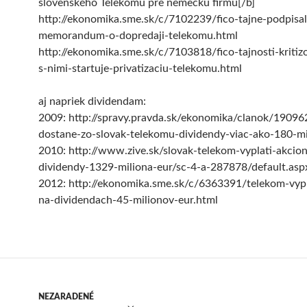
slovenského Telekomu pre nemeckú firmu[/b]
http://ekonomika.sme.sk/c/7102239/fico-tajne-podpisal
memorandum-o-dopredaji-telekomu.html
http://ekonomika.sme.sk/c/7103818/fico-tajnosti-kritizo
s-nimi-startuje-privatizaciu-telekomu.html
aj napriek dividendam:
2009: http://spravy.pravda.sk/ekonomika/clanok/190962
dostane-zo-slovak-telekomu-dividendy-viac-ako-180-mi
2010: http://www.zive.sk/slovak-telekom-vyplati-akcio
dividendy-1329-miliona-eur/sc-4-a-287878/default.asp
2012: http://ekonomika.sme.sk/c/6363391/telekom-vypl
na-dividendach-45-milionov-eur.html
NEZARADENÉ