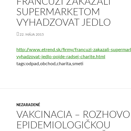
FRANCUZI ZAKAZALI
SUPERMARKETOM
VYHADZOVAT JEDLO
22. MÁJA 2015
http://www.etrend.sk/firmy/francuzi-zakazali-superma
vyhadzovat-jedlo-pojde-radsej-charite.html
tags:odpad,obchod,charita,smeti
NEZARADENÉ
VAKCINACIA – ROZHOVO
EPIDEMIOLOGIČKOU