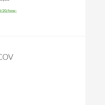
10/20/how-
COV