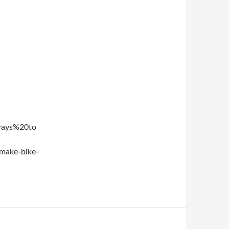
0ways%20to
-make-bike-