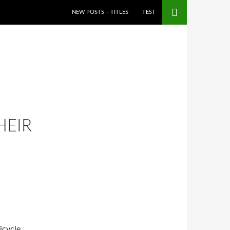
NEW POSTS – TITLES
TEST
HEIR
icycle