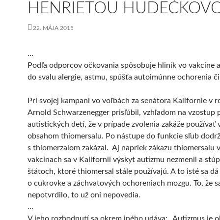
HENRIETOU HUDEČKOV
22. MÁJA 2015
…
Podľa odporcov očkovania spôsobuje hliník vo vakcíne 
do svalu alergie, astmu, spúšťa autoimúnne ochorenia či
Pri svojej kampani vo voľbách za senátora Kalifornie v 
Arnold Schwarzenegger prisľúbil, vzhľadom na vzostup 
autistických detí, že v prípade zvolenia zakáže používať 
obsahom thiomersalu. Po nástupe do funkcie sľub dodrž
s thiomerzalom zakázal. Aj napriek zákazu thiomersalu 
vakcínach sa v Kalifornii výskyt autizmu nezmenil a stúp
štátoch, ktoré thiomersal stále používajú. A to isté sa dá
o cukrovke a záchvatových ochoreniach mozgu. To, že s
nepotvrdilo, to už oni nepovedia.
…
V jeho rozhodnutí sa okrem iného udáva: „Autizmus je 