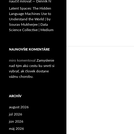
naučiť milovať — Denník N
Latent Spaces: The Hidden
Language Machines Use to
Understand the World | by
Sourav Mukherjee | Data
Science Collective | Medium
NAJNOVŠIE KOMENTÁRE
miro
komentoval
Zamyslenie
nad tým akú cestu ku smrti si
vybrať, ak človek dostane
vážnu chorobu.
ARCHÍV
august 2026
júl 2026
jún 2026
máj 2026