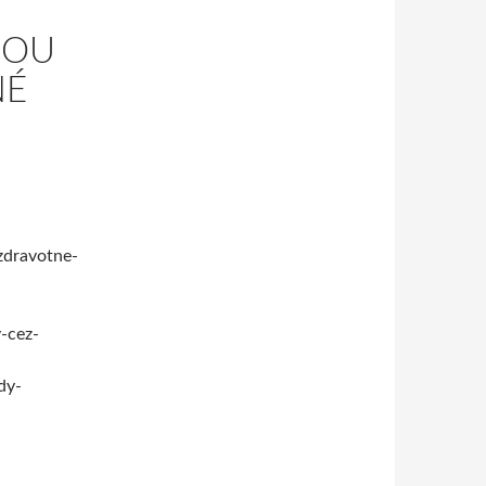
BOU
NÉ
zdravotne-
-cez-
dy-