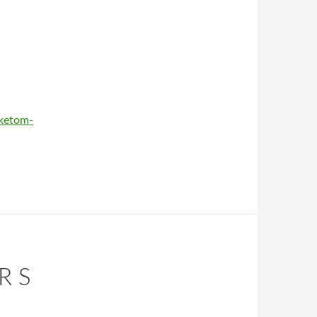
rketom-
R S