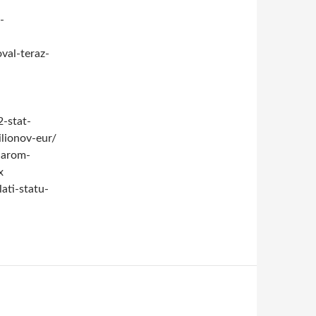
-
val-teraz-
-stat-
lionov-eur/
narom-
x
ati-statu-