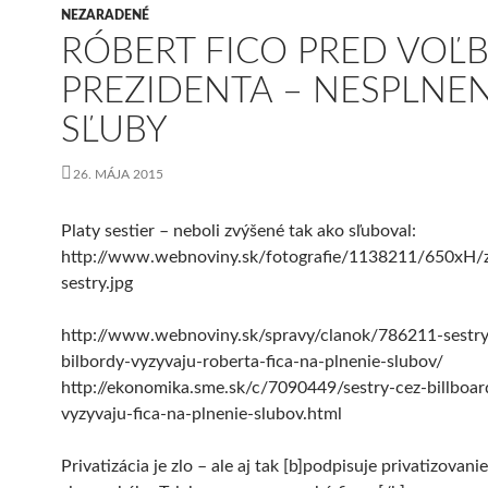
NEZARADENÉ
RÓBERT FICO PRED VOĽ
PREZIDENTA – NESPLNE
SĽUBY
26. MÁJA 2015
Platy sestier – neboli zvýšené tak ako sľuboval:
http://www.webnoviny.sk/fotografie/1138211/650xH/
sestry.jpg
http://www.webnoviny.sk/spravy/clanok/786211-sestry
bilbordy-vyzyvaju-roberta-fica-na-plnenie-slubov/
http://ekonomika.sme.sk/c/7090449/sestry-cez-billboar
vyzyvaju-fica-na-plnenie-slubov.html
Privatizácia je zlo – ale aj tak [b]podpisuje privatizovanie