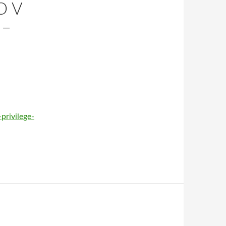
O V
 –
privilege-