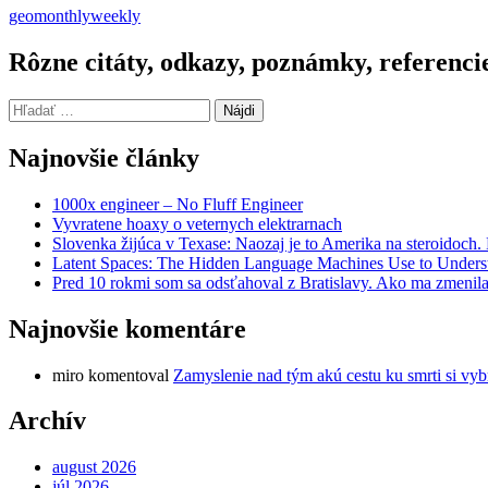
geo
monthly
weekly
Rôzne citáty, odkazy, poznámky, referenci
Hľadať:
Najnovšie články
1000x engineer – No Fluff Engineer
Vyvratene hoaxy o veternych elektrarnach
Slovenka žijúca v Texase: Naozaj je to Amerika na steroidoch
Latent Spaces: The Hidden Language Machines Use to Understa
Pred 10 rokmi som sa odsťahoval z Bratislavy. Ako ma zmenila
Najnovšie komentáre
miro
komentoval
Zamyslenie nad tým akú cestu ku smrti si vyb
Archív
august 2026
júl 2026