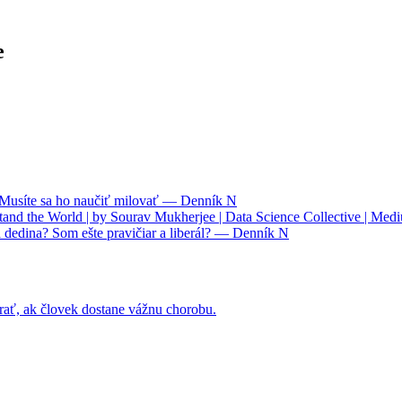
e
. Musíte sa ho naučiť milovať — Denník N
nd the World | by Sourav Mukherjee | Data Science Collective | Med
 dedina? Som ešte pravičiar a liberál? — Denník N
rať, ak človek dostane vážnu chorobu.