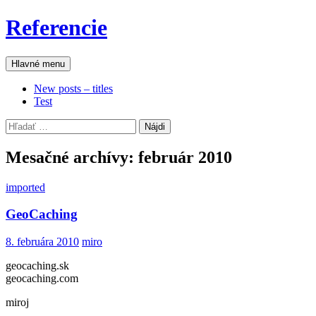
Preskočiť
Referencie
na
obsah
Hľadať
Hlavné menu
New posts – titles
Test
Hľadať:
Mesačné archívy: február 2010
imported
GeoCaching
8. februára 2010
miro
geocaching.sk
geocaching.com
miroj