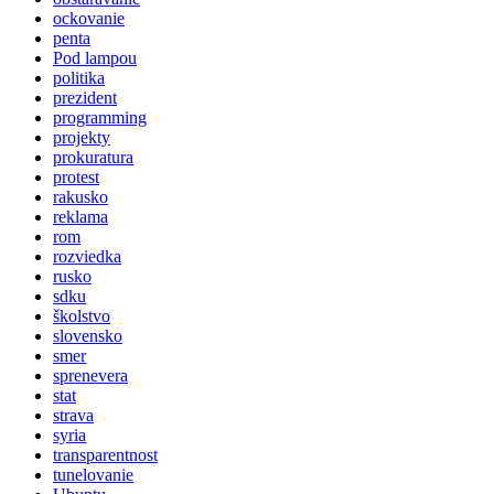
ockovanie
penta
Pod lampou
politika
prezident
programming
projekty
prokuratura
protest
rakusko
reklama
rom
rozviedka
rusko
sdku
školstvo
slovensko
smer
sprenevera
stat
strava
syria
transparentnost
tunelovanie