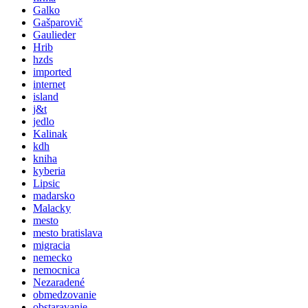
Galko
Gašparovič
Gaulieder
Hrib
hzds
imported
internet
island
j&t
jedlo
Kalinak
kdh
kniha
kyberia
Lipsic
madarsko
Malacky
mesto
mesto bratislava
migracia
nemecko
nemocnica
Nezaradené
obmedzovanie
obstaravanie