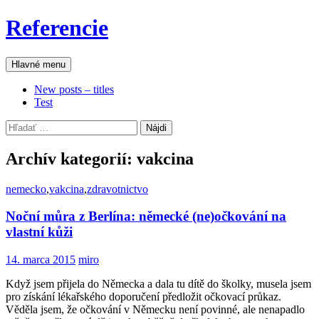
Preskočiť
Referencie
na
obsah
Hľadať
Hlavné menu
New posts – titles
Test
Hľadať:
Archív kategorií: vakcina
nemecko
,
vakcina
,
zdravotnictvo
Noční můra z Berlína: německé (ne)očkování na
vlastní kůži
14. marca 2015
miro
Když jsem přijela do Německa a dala tu dítě do školky, musela jsem
pro získání lékařského doporučení předložit očkovací průkaz.
Věděla jsem, že očkování v Německu není povinné, ale nenapadlo