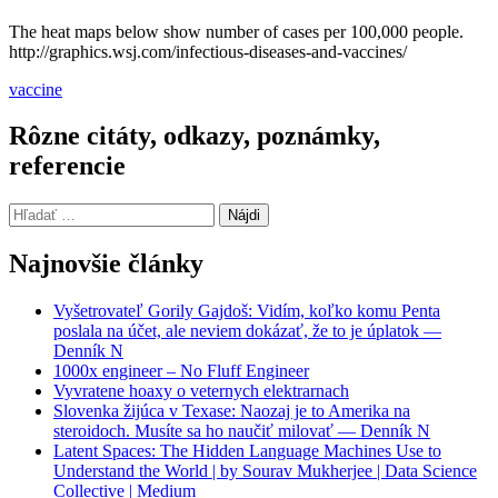
The heat maps below show number of cases per 100,000 people.
http://graphics.wsj.com/infectious-diseases-and-vaccines/
vaccine
Rôzne citáty, odkazy, poznámky,
referencie
Hľadať:
Najnovšie články
Vyšetrovateľ Gorily Gajdoš: Vidím, koľko komu Penta
poslala na účet, ale neviem dokázať, že to je úplatok —
Denník N
1000x engineer – No Fluff Engineer
Vyvratene hoaxy o veternych elektrarnach
Slovenka žijúca v Texase: Naozaj je to Amerika na
steroidoch. Musíte sa ho naučiť milovať — Denník N
Latent Spaces: The Hidden Language Machines Use to
Understand the World | by Sourav Mukherjee | Data Science
Collective | Medium