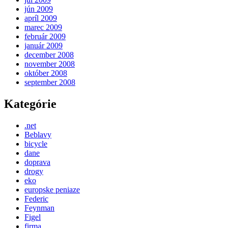
jún 2009
apríl 2009
marec 2009
február 2009
január 2009
december 2008
november 2008
október 2008
september 2008
Kategórie
.net
Beblavy
bicycle
dane
doprava
drogy
eko
europske peniaze
Federic
Feynman
Figel
firma