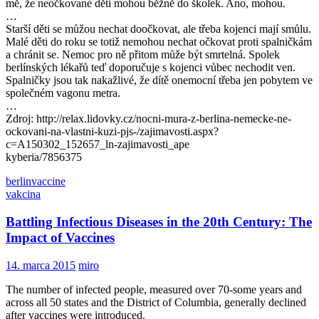
mě, že neočkované děti mohou běžně do školek. Ano, mohou.
…
Starší děti se můžou nechat doočkovat, ale třeba kojenci mají smůlu.
Malé děti do roku se totiž nemohou nechat očkovat proti spalničkám
a chránit se. Nemoc pro ně přitom může být smrtelná. Spolek
berlínských lékařů teď doporučuje s kojenci vůbec nechodit ven.
Spalničky jsou tak nakažlivé, že dítě onemocní třeba jen pobytem ve
společném vagonu metra.
…
Zdroj: http://relax.lidovky.cz/nocni-mura-z-berlina-nemecke-ne-
ockovani-na-vlastni-kuzi-pjs-/zajimavosti.aspx?
c=A150302_152657_ln-zajimavosti_ape
kyberia/7856375
berlin
vaccine
vakcina
Battling Infectious Diseases in the 20th Century: The
Impact of Vaccines
14. marca 2015
miro
The number of infected people, measured over 70-some years and
across all 50 states and the District of Columbia, generally declined
after vaccines were introduced.