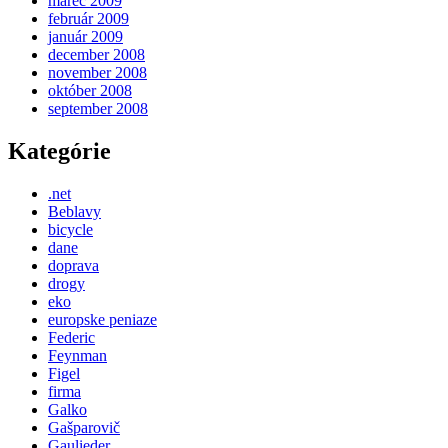
marec 2009
február 2009
január 2009
december 2008
november 2008
október 2008
september 2008
Kategórie
.net
Beblavy
bicycle
dane
doprava
drogy
eko
europske peniaze
Federic
Feynman
Figel
firma
Galko
Gašparovič
Gaulieder