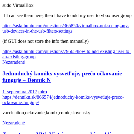
sudo VirtualBox
if I can see them here, then I have to add my user to vbox user group
https://askubuntu.com/questions/365850/virtualbox-not-seeing-any-
usb-devices-in-the-usb-filters-settings
(if GUI does not store the info then manually)
https://askubuntu.com/questions/79565/how-to-add-existing-user-to-
an-existing-group
Nezaradené
Jednoduchý komiks vysvetľuje, prečo očkovanie
funguje – Denník N
1. septembra 2017
miro
https://dennikn.sk/866574/jednoduchy-komiks-vysvetluje-preco-
ockovanie-funguje/
vaccination,ockovanie,komix,comic,slovensky
Nezaradené