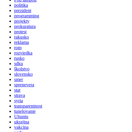
politika
prezident
programming
projekty
prokuratura
protest
rakusko
reklama
rom
rozviedka
rusko
sdku
školstvo
slovensko
smer
sprenevera
stat
strava
syria
transparentnost
tunelovanie
Ubuntu
ukrajina
vakcina