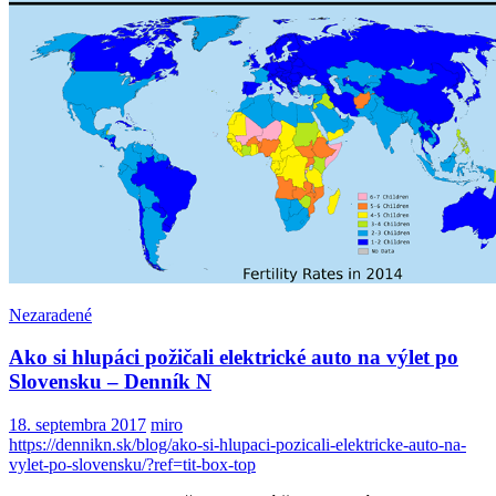
Nezaradené
Ako si hlupáci požičali elektrické auto na výlet po
Slovensku – Denník N
18. septembra 2017
miro
https://dennikn.sk/blog/ako-si-hlupaci-pozicali-elektricke-auto-na-
vylet-po-slovensku/?ref=tit-box-top