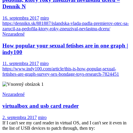
Denník N
16. septembra 2017
miro
https://dennikn.sk/881887/islandska-vlada-padla-premierov-otec-sa-
zarucil-za-pedofila-ktory-roky-zneuzival-nevlastnu-dceru/
Nezaradené
How popular your sexual fetishes are in one graph |
indy100
11. septembra 2017
miro
https://www.indy100.com/article/this-is-how-popular-sexual-
fetishes-are-graph-survey-sex-bondage-toys-research-7824451
Nezaradené
virtualbox and usb card reader
2. septembra 2017
miro
If I can't see my card reader in virtual OS, and I can't see it even in
the list of USB devices to patch through, then try: