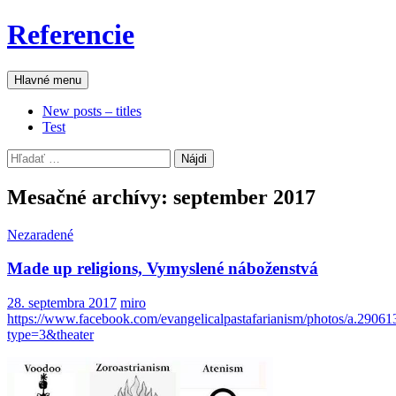
Preskočiť
Referencie
na
obsah
Hľadať
Hlavné menu
New posts – titles
Test
Hľadať:
Mesačné archívy: september 2017
Nezaradené
Made up religions, Vymyslené náboženstvá
28. septembra 2017
miro
https://www.facebook.com/evangelicalpastafarianism/photos/a.2
type=3&theater