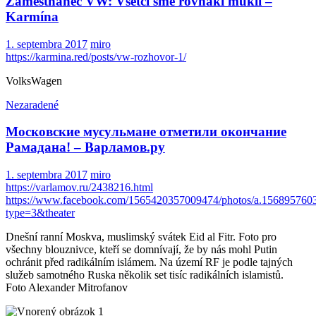
Zamestnanec VW: Všetci sme rovnakí mukli –
Karmína
1. septembra 2017
miro
https://karmina.red/posts/vw-rozhovor-1/
VolksWagen
Nezaradené
Московские мусульмане отметили окончание
Рамадана! – Варламов.ру
1. septembra 2017
miro
https://varlamov.ru/2438216.html
https://www.facebook.com/1565420357009474/photos/a.15689576
type=3&theater
Dnešní ranní Moskva, muslimský svátek Eid al Fitr. Foto pro
všechny blouznivce, kteří se domnívají, že by nás mohl Putin
ochránit před radikálním islámem. Na území RF je podle tajných
služeb samotného Ruska několik set tisíc radikálních islamistů.
Foto Alexander Mitrofanov