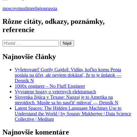
moscov
muslim
religion
russia
Rôzne citáty, odkazy, poznámky,
referencie
Hľadať:
Najnovšie články
Vyšetrovateľ Gorily Gajdoš: Vidím, koľko komu Penta
poslala na účet, ale neviem dokázať, že to je úplatok —
Denník N
1000x engineer – No Fluff Engineer
Vyvratene hoaxy o veternych elektrarnach
Slovenka žijúca v Texase: Naozaj je to Amerika na
steroidoch. Musíte sa ho naučiť milovať — Denník N
Latent Spaces: The Hidden Language Machines Use to
Understand the World | by Sourav Mukherjee | Data Science
Collective | Medium
Najnovšie komentáre