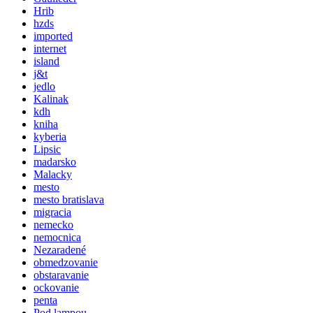
Hrib
hzds
imported
internet
island
j&t
jedlo
Kalinak
kdh
kniha
kyberia
Lipsic
madarsko
Malacky
mesto
mesto bratislava
migracia
nemecko
nemocnica
Nezaradené
obmedzovanie
obstaravanie
ockovanie
penta
Pod lampou