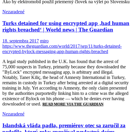
Ako by elektromobil použil priemerný človek na výlet po Slovensku
Nezaradené
Turks detained for using encrypted app ‚had human
rights breached‘ | World news | The Guardian
18. septembra 2017
miro
https://www.theguardian.com/world/2017/sep/11/turks-detained-
encrypted-bylock-messaging-app-human-rights-breached
A legal study published in the U.K. has found that the arrest of
75,000 suspects in Turkey, primarily because they downloaded the
"ByLock" encrypted messaging app, is arbitrary and illegal.
Notably, Taner Kiliç, the head of Amnesty International in Turkey,
remains in custody in Turkey after being arrested at a digital security
training in July. Yet according to Amnesty, the only claim presented
by the authorities purportedly linking him to a crime was the alleged
existence of Bylock on his phone — which he denies ever having
downloaded or used.
READ MORE VIA THE GUARDIAN
Nezaradené
Islandská vláda padla, premiérov otec sa zaručil za
pedofila, ktorý roky zneužíval nevlastnú dcéru –