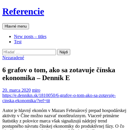
Preskočiť
Referencie
na
obsah
Hľadať
Hlavné menu
New posts – titles
Test
Hľadať:
Nezaradené
6 grafov o tom, ako sa zotavuje čínska
ekonomika – Denník E
20. marca 2020
miro
https://e.dennikn.sk/1810050/6-grafov-o-tom-ako-sa-zotavuje-
cinska-ekonomika/?ref=tit
Autor je hlavný ekonóm v Mazars Februárový prepad hospodárskej
aktivity v Číne možno nazvať monštruóznym. Viaceré primárne
štatistiky z polovice marca však signalizujú nádejný trend
postupného návratu čínskej ekonomiky do produktívnej fázy. O čo