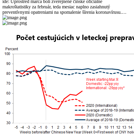
ide: Uprostred marca boli zverejnené čínske oficiálne
makroštatistiky za február, teda mesiac naplno zasiahnutý
preventívnymi opatreniami na spomalenie šírenia koronavírusu.…