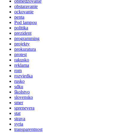
obmedzovanie
obstaravanie
ockovanie
penta
Pod lampou
politika
prezident
programming
projekty
prokuratura
protest
rakusko
reklama
rom
rozviedka
rusko
sdku
školstvo
slovensko
smer
sprenevera
stat
strava
syria
transparentnost