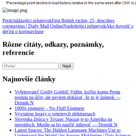
Navigácia
Predchádzajúci príspevok
First British victim, 25, describes
coronavirus | Daily Mail Online
Nasledujúci príspevok
Ako hovoriť s
článkami
deťmi o koronavíruse
Rôzne citáty, odkazy, poznámky,
referencie
Hľadať:
Najnovšie články
Vyšetrovateľ Gorily Gajdoš: Vidím, koľko komu Penta
poslala na účet, ale neviem dokázať, že to je úplatok —
Denník N
1000x engineer – No Fluff Engineer
Vyvratene hoaxy o veternych elektrarnach
Slovenka žijúca v Texase: Naozaj je to Amerika na
steroidoch. Musíte sa ho naučiť milovať — Denník N
Latent Spaces: The Hidden Language Machines Use to
Understand the World | by Sourav Mukherjee | Data Science