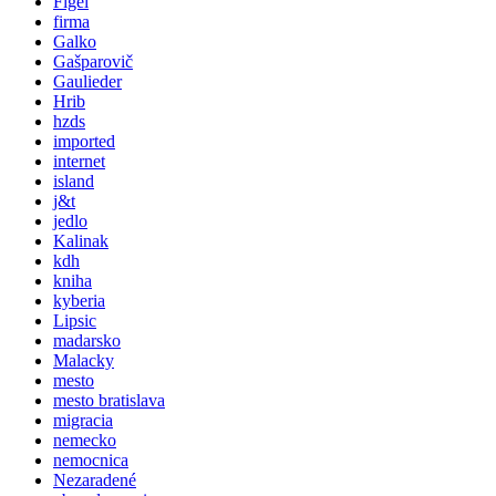
Figel
firma
Galko
Gašparovič
Gaulieder
Hrib
hzds
imported
internet
island
j&t
jedlo
Kalinak
kdh
kniha
kyberia
Lipsic
madarsko
Malacky
mesto
mesto bratislava
migracia
nemecko
nemocnica
Nezaradené