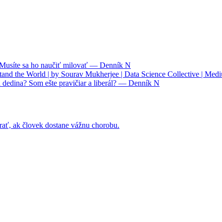
. Musíte sa ho naučiť milovať — Denník N
nd the World | by Sourav Mukherjee | Data Science Collective | Med
 dedina? Som ešte pravičiar a liberál? — Denník N
rať, ak človek dostane vážnu chorobu.