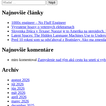
Hľadať:
Najnovšie články
1000x engineer – No Fluff Engineer
Vyvratene hoaxy o veternych elektrarnach
Slovenka žijúca v Texase: Naozaj je to Amerika na steroidoch
Latent Spaces: The Hidden Language Machines Use to Understa
Pred 10 rokmi som sa odsťahoval z Bratislavy. Ako ma zmenila
Najnovšie komentáre
miro
komentoval
Zamyslenie nad tým akú cestu ku smrti si vyb
Archív
august 2026
júl 2026
jún 2026
máj 2026
apríl 2026
marec 2026
december 2025