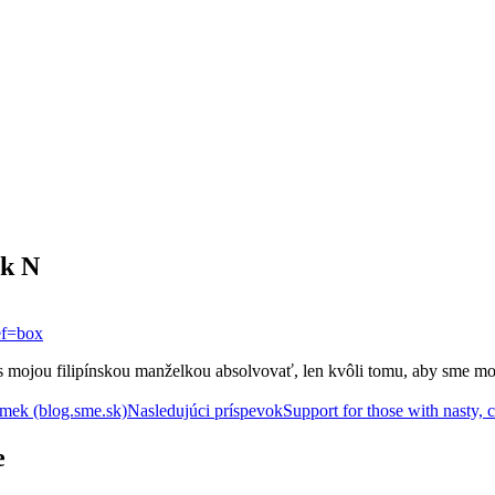
ík N
ref=box
 s mojou filipínskou manželkou absolvovať, len kvôli tomu, aby sme m
imek (blog.sme.sk)
Nasledujúci príspevok
Support for those with nasty,
e