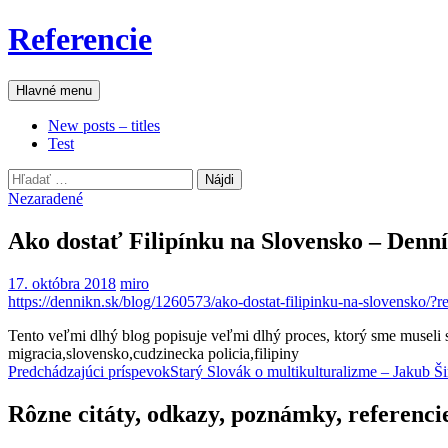
Preskočiť
Referencie
na
obsah
Hľadať
Hlavné menu
New posts – titles
Test
Hľadať:
Nezaradené
Ako dostať Filipínku na Slovensko – Denn
17. októbra 2018
miro
https://dennikn.sk/blog/1260573/ako-dostat-filipinku-na-slovensko/?
Tento veľmi dlhý blog popisuje veľmi dlhý proces, ktorý sme museli
migracia,slovensko,cudzinecka policia,filipiny
Navigácia
Predchádzajúci príspevok
Starý Slovák o multikulturalizme – Jakub Š
článkami
Rôzne citáty, odkazy, poznámky, referenci