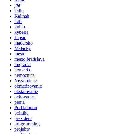
j&t
jedlo
Kalinak
kdh
kniha
kyberia
Lipsic
madarsko
Malacky
mesto
mesto bratislava
migracia
nemecko
nemocnica
Nezaradené
obmedzovanie
obstaravanie
ockovanie
penta
Pod lampou
politika
prezident
programming
projekty