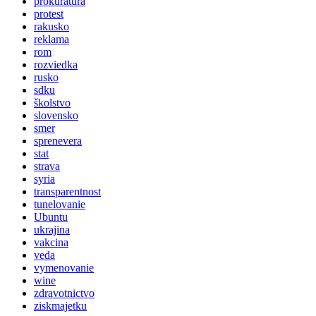
prokuratura
protest
rakusko
reklama
rom
rozviedka
rusko
sdku
školstvo
slovensko
smer
sprenevera
stat
strava
syria
transparentnost
tunelovanie
Ubuntu
ukrajina
vakcina
veda
vymenovanie
wine
zdravotnictvo
ziskmajetku