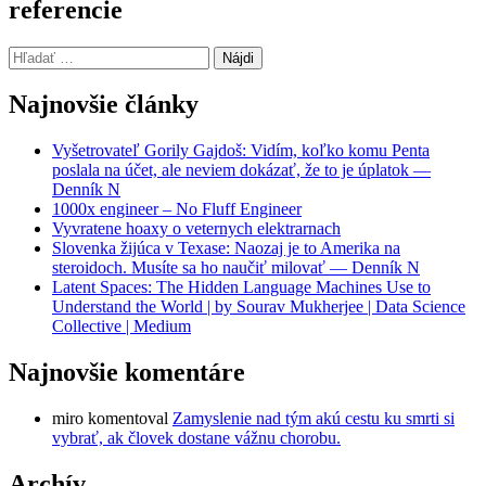
referencie
Hľadať:
Najnovšie články
Vyšetrovateľ Gorily Gajdoš: Vidím, koľko komu Penta
poslala na účet, ale neviem dokázať, že to je úplatok —
Denník N
1000x engineer – No Fluff Engineer
Vyvratene hoaxy o veternych elektrarnach
Slovenka žijúca v Texase: Naozaj je to Amerika na
steroidoch. Musíte sa ho naučiť milovať — Denník N
Latent Spaces: The Hidden Language Machines Use to
Understand the World | by Sourav Mukherjee | Data Science
Collective | Medium
Najnovšie komentáre
miro
komentoval
Zamyslenie nad tým akú cestu ku smrti si
vybrať, ak človek dostane vážnu chorobu.
Archív