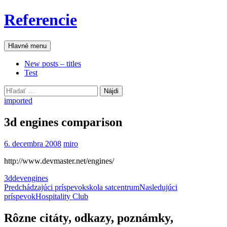
Preskočiť
Referencie
na
obsah
Hľadať
Hlavné menu
New posts – titles
Test
Hľadať:
imported
3d engines comparison
6. decembra 2008
miro
http://www.devmaster.net/engines/
3d
dev
engines
Navigácia
Predchádzajúci príspevok
skola satcentrum
Nasledujúci
príspevok
Hospitality Club
článkami
Rôzne citáty, odkazy, poznámky,