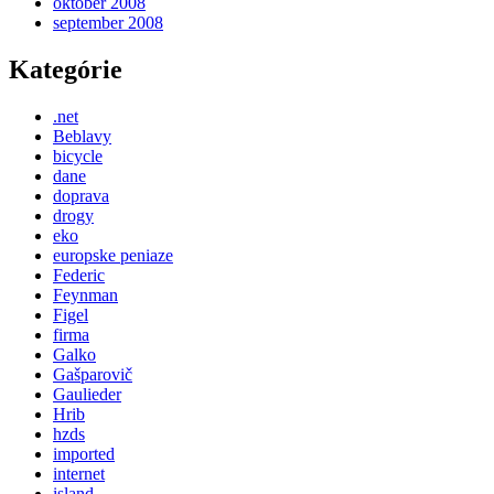
október 2008
september 2008
Kategórie
.net
Beblavy
bicycle
dane
doprava
drogy
eko
europske peniaze
Federic
Feynman
Figel
firma
Galko
Gašparovič
Gaulieder
Hrib
hzds
imported
internet
island