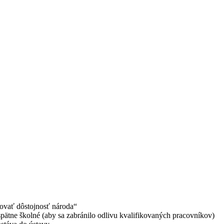
žovať dôstojnosť národa“
 spätne školné (aby sa zabránilo odlivu kvalifikovaných pracovníkov)