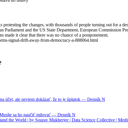
ostáva do ústavy
s protesting the changes, with thousands of people turning out for a de
ean Parliament and the US State Department, European Commission Pres
ans made it clear that there was no chance of a postponement.
eforms-signal-drift-away-from-democracy-a-888064.html
e
na účet, ale neviem dokázať, že to je úplatok — Denník N
. Musíte sa ho naučiť milovať — Denník N
nd the World | by Sourav Mukherjee | Data Science Collective | Med