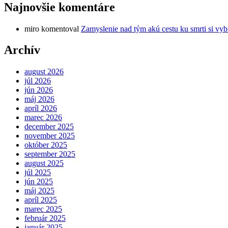
Najnovšie komentáre
miro
komentoval
Zamyslenie nad tým akú cestu ku smrti si vyb
Archív
august 2026
júl 2026
jún 2026
máj 2026
apríl 2026
marec 2026
december 2025
november 2025
október 2025
september 2025
august 2025
júl 2025
jún 2025
máj 2025
apríl 2025
marec 2025
február 2025
január 2025