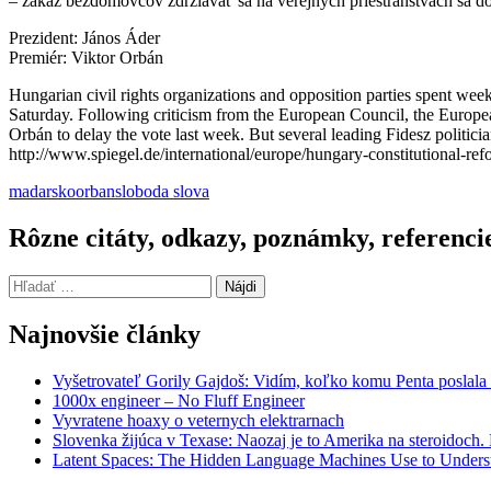
– zákaz bezdomovcov zdržiavať sa na verejných priestranstvách sa d
Prezident: János Áder
Premiér: Viktor Orbán
Hungarian civil rights organizations and opposition parties spent week
Saturday. Following criticism from the European Council, the Europ
Orbán to delay the vote last week. But several leading Fidesz politici
http://www.spiegel.de/international/europe/hungary-constitutional-r
madarsko
orban
sloboda slova
Rôzne citáty, odkazy, poznámky, referenci
Hľadať:
Najnovšie články
Vyšetrovateľ Gorily Gajdoš: Vidím, koľko komu Penta poslala 
1000x engineer – No Fluff Engineer
Vyvratene hoaxy o veternych elektrarnach
Slovenka žijúca v Texase: Naozaj je to Amerika na steroidoch
Latent Spaces: The Hidden Language Machines Use to Understa