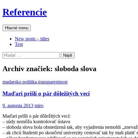
Preskočiť
Referencie
na
obsah
Hľadať
Hlavné menu
New posts – titles
Test
Hľadať:
Archív značiek: sloboda slova
madarsko
,
politika
,
transparentnost
Maďari prišli o pár dôležitých vecí
9. augusta 2013
miro
Maďari prišli o pár dôležitých vecí:
– súdy nemôžu kontrolovať ústavu
– sloboda slova bola obmedzená tak, aby vyjadrenia nemohli „zneva
– ak chcú študenti po skončení univerzity cestovať tak by mali platiť