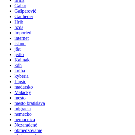
firma
Galko
Gašparovič
Gaulieder
Hrib
hzds
imported
internet
island
j&t
jedlo
Kalinak
kdh
kniha
kyberia
Lipsic
madarsko
Malacky
mesto
mesto bratislava
migracia
nemecko
nemocnica
Nezaradené
obmedzovanie