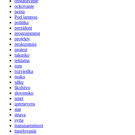
obstaravanie
ockovanie
penta
Pod lampou
politika
prezident
programming
projekty
prokuratura
protest
rakusko
reklama
rom
rozviedka
rusko
sdku
školstvo
slovensko
smer
sprenevera
stat
strava
syria
transparentnost
tunelovanie