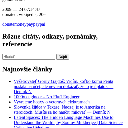
2009-11-24 07:14:47
donated: wikipedia, 20e
donate
money
pay
paypal
Rôzne citáty, odkazy, poznámky,
referencie
Hľadať:
Najnovšie články
Vyšetrovateľ Gorily Gajdoš: Vidím, koľko komu Penta
poslala na účet, ale neviem dokázať, že to je úplatok —
Denník N
1000x engineer – No Fluff Engineer
Vyvratene hoaxy o veternych elektrarnach
Slovenka žijúca v Texase: Naozaj je to Amerika na
steroidoch. Musíte sa ho naučiť milovať — Denník N
Latent Spaces: The Hidden Language Machines Use to
Understand the World | by Sourav Mukherjee | Data Science
Collective | Medium