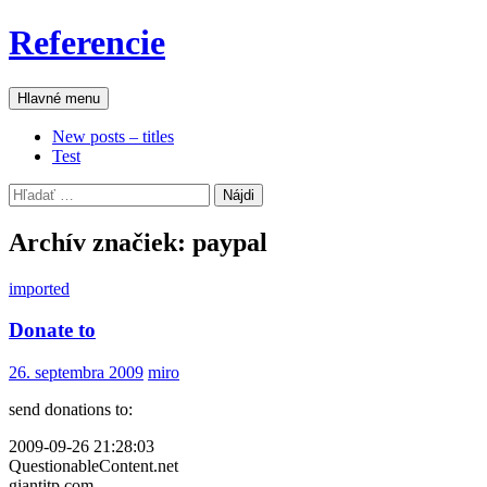
Preskočiť
Referencie
na
obsah
Hľadať
Hlavné menu
New posts – titles
Test
Hľadať:
Archív značiek: paypal
imported
Donate to
26. septembra 2009
miro
send donations to:
2009-09-26 21:28:03
QuestionableContent.net
giantitp.com