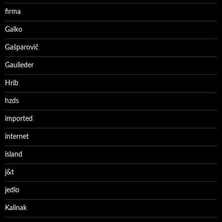
firma
Galko
Gašparovič
Gaulieder
Hrib
hzds
imported
internet
island
j&t
jedlo
Kalinak