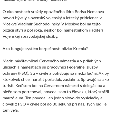
O okolnostiach vraždy opozičného lídra Borisa Nemcova
hovorí bývalý slovenský vojenský a letecký pridelenec v
Moskve Vladimír Suchodolinský. V Moskve bol na tejto
pozícii štyri a pol roka, neskôr bol námestníkom riaditeľa
Vojenskej spravodajskej služby.
Ako funguje systém bezpečnosti blízko Kremľa?
Medzi návštevníkmi Červeného námestia a v priľahlých
uliciach a námestiach sú pracovnici Federálnej služby
ochrany (FSO). Sú v civile a pohybujú sa medzi ľuďmi. Ak by
ktokoľvek chcel narušiť poriadok, zasiahnu. Správajú sa ako
turisti. Keď som bol na Červernom námestí s delegáciou a
niečo som potreboval, povedal som to človeku, ktorý strážil
mauzóleum. Ten povedal len jedno slovo do vysielačky a
človek z FSO v civile bol do 30 sekúnd pri nás. Tých ľudí je
tam veľa.