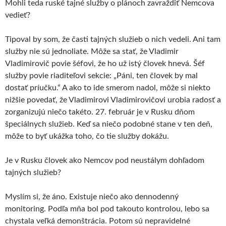
Mohli teda ruské tajné služby o plánoch zavraždiť Nemcova
vedieť?
Tipoval by som, že časti tajných služieb o nich vedeli. Ani tam
služby nie sú jednoliate. Môže sa stať, že Vladimir
Vladimirovič povie šéfovi, že ho už istý človek hnevá. Šéf
služby povie riaditeľovi sekcie: „Páni, ten človek by mal
dostať príučku.“ A ako to ide smerom nadol, môže si niekto
nižšie povedať, že Vladimirovi Vladimirovičovi urobia radosť a
zorganizujú niečo takéto. 27. február je v Rusku dňom
špeciálnych služieb. Keď sa niečo podobné stane v ten deň,
môže to byť ukážka toho, čo tie služby dokážu.
Je v Rusku človek ako Nemcov pod neustálym dohľadom
tajných služieb?
Myslím si, že áno. Existuje niečo ako dennodenný
monitoring. Podľa mňa bol pod takouto kontrolou, lebo sa
chystala veľká demonštrácia. Potom sú nepravidelné