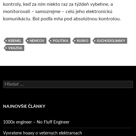
kontroly, keď za ním niekto raz za týždeň vybehne, a
monitorovali – samozrejme – celú jeho elektronickú
komunikáciu. Bol podľa mňa pod absolútnou kontrolou.
KREMEL
NEMCOV
POLITIKA
RUSKO
SUCHODOLINSKY
VRAZDA
Hľadať:
NAJNOVŠIE ČLÁNKY
1000x engineer – No Fluff Engineer
Vyvratene hoaxy o veternych elektrarnach