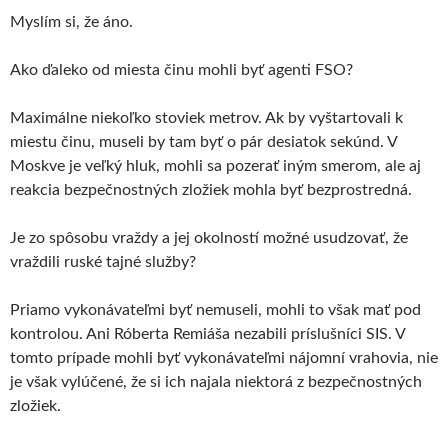
Myslím si, že áno.
Ako ďaleko od miesta činu mohli byť agenti FSO?
Maximálne niekoľko stoviek metrov. Ak by vyštartovali k
miestu činu, museli by tam byť o pár desiatok sekúnd. V
Moskve je veľký hluk, mohli sa pozerať iným smerom, ale aj
reakcia bezpečnostných zložiek mohla byť bezprostredná.
Je zo spôsobu vraždy a jej okolností možné usudzovať, že
vraždili ruské tajné služby?
Priamo vykonávateľmi byť nemuseli, mohli to však mať pod
kontrolou. Ani Róberta Remiáša nezabili príslušníci SIS. V
tomto prípade mohli byť vykonávateľmi nájomní vrahovia, nie
je však vylúčené, že si ich najala niektorá z bezpečnostných
zložiek.