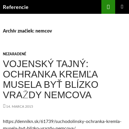
Preskočiť
Hľadať
Referencie
na
HLAVNÉ
obsah
MENU
Archív značiek: nemcov
NEZARADENÉ
VOJENSKÝ TAJNÝ:
OCHRANKA KREMĽA
MUSELA BYŤ BLÍZKO
VRAŽDY NEMCOVA
14. MARCA 2015
https://dennikn.sk/61739/suchodolinsky-ochranka-kremla-
musela-byt-blizko-vrazdy-nemcova/