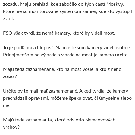
zozadu. Majú prehľad, kde zabočilo do tých častí Moskvy,
ktoré nie sú monitorované systémom kamier, kde kto vystúpil
z auta.
FSO však tvrdí, že nemá kamery, ktoré by videli most.
To je podľa mňa hlúposť. Na moste som kamery videl osobne.
Prinajmenšom na výjazde a vjazde na most je kamera určite.
Majú teda zaznamenané, kto na most vošiel a kto z neho
zošiel?
Určite by to mali mať zaznamenané. A keď tvrdia, že kamery
prechádzali opravami, môžeme špekulovať, či úmyselne alebo
nie.
Majú teda záznam auta, ktoré odviezlo Nemcovových
vrahov?