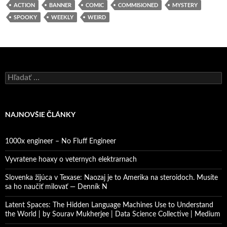
ACTION
BANNER
COMIC
COMMISIONED
MYSTERY
SPOOKY
WEEKLY
WEIRD
Hľadať:
NAJNOVŠIE ČLÁNKY
1000x engineer – No Fluff Engineer
Vyvratene hoaxy o veternych elektrarnach
Slovenka žijúca v Texase: Naozaj je to Amerika na steroidoch. Musíte
sa ho naučiť milovať — Denník N
Latent Spaces: The Hidden Language Machines Use to Understand
the World | by Sourav Mukherjee | Data Science Collective | Medium