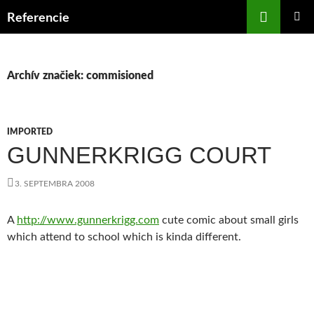
Preskočiť
Hľadať
Referencie
na
HLAVNÉ
obsah
MENU
Archív značiek: commisioned
IMPORTED
GUNNERKRIGG COURT
3. SEPTEMBRA 2008
A
http://www.gunnerkrigg.com
cute comic about small girls
which attend to school which is kinda different.