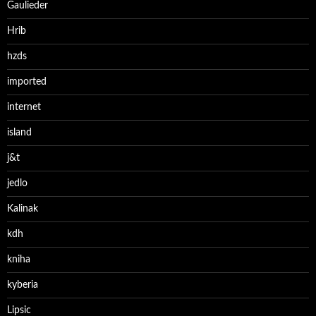
Gaulieder
Hrib
hzds
imported
internet
island
j&t
jedlo
Kalinak
kdh
kniha
kyberia
Lipsic