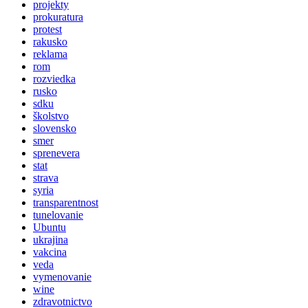
projekty
prokuratura
protest
rakusko
reklama
rom
rozviedka
rusko
sdku
školstvo
slovensko
smer
sprenevera
stat
strava
syria
transparentnost
tunelovanie
Ubuntu
ukrajina
vakcina
veda
vymenovanie
wine
zdravotnictvo