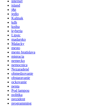
internet
island
j&t
jedlo
Kalinak
kdh
kniha
kyberia
Lipsic
madarsko
Malacky
mesto
mesto bratislava
migracia
nemecko
nemocnica
Nezaradené
obmedzovanie
obstaravanie
ockovanie
penta
Pod lampou
politika
prezident
programming