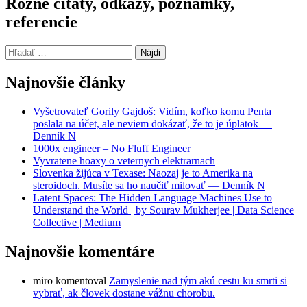
Rôzne citáty, odkazy, poznámky,
referencie
Hľadať:
Najnovšie články
Vyšetrovateľ Gorily Gajdoš: Vidím, koľko komu Penta
poslala na účet, ale neviem dokázať, že to je úplatok —
Denník N
1000x engineer – No Fluff Engineer
Vyvratene hoaxy o veternych elektrarnach
Slovenka žijúca v Texase: Naozaj je to Amerika na
steroidoch. Musíte sa ho naučiť milovať — Denník N
Latent Spaces: The Hidden Language Machines Use to
Understand the World | by Sourav Mukherjee | Data Science
Collective | Medium
Najnovšie komentáre
miro
komentoval
Zamyslenie nad tým akú cestu ku smrti si
vybrať, ak človek dostane vážnu chorobu.