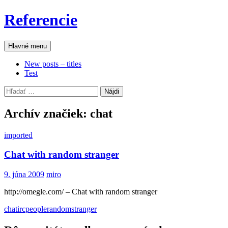
Preskočiť
Referencie
na
obsah
Hľadať
Hlavné menu
New posts – titles
Test
Hľadať:
Archív značiek: chat
imported
Chat with random stranger
9. júna 2009
miro
http://omegle.com/ – Chat with random stranger
chat
irc
people
random
stranger