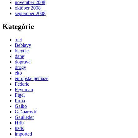
november 2008
október 2008
september 2008
Kategórie
.net
Beblavy
bicycle
dane
doprava
drogy
eko
europske peniaze
Federic
Feynman
Figel
firma
Galko
Gašparovič
Gaulieder
Hrib
hzds
imported