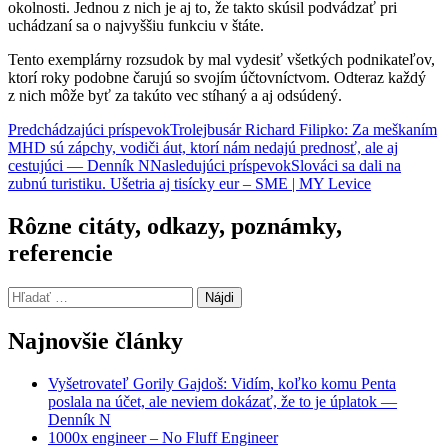
okolnosti. Jednou z nich je aj to, že takto skúsil podvádzať pri
uchádzaní sa o najvyššiu funkciu v štáte.
Tento exemplárny rozsudok by mal vydesiť všetkých podnikateľov,
ktorí roky podobne čarujú so svojím účtovníctvom. Odteraz každý
z nich môže byť za takúto vec stíhaný a aj odsúdený.
Navigácia
Predchádzajúci príspevok
Trolejbusár Richard Filipko: Za meškaním
MHD sú zápchy, vodiči áut, ktorí nám nedajú prednosť, ale aj
článkami
cestujúci — Denník N
Nasledujúci príspevok
Slováci sa dali na
zubnú turistiku. Ušetria aj tisícky eur – SME | MY Levice
Rôzne citáty, odkazy, poznámky,
referencie
Hľadať:
Najnovšie články
Vyšetrovateľ Gorily Gajdoš: Vidím, koľko komu Penta
poslala na účet, ale neviem dokázať, že to je úplatok —
Denník N
1000x engineer – No Fluff Engineer