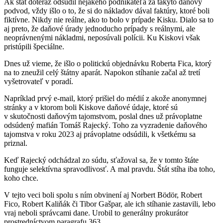
Ak štát doteraz odsúdil nejakého podnikateľa za takýto daňový
podvod, vždy išlo o to, že si do nákladov dával faktúry, ktoré boli
fiktívne. Nikdy nie reálne, ako to bolo v prípade Kisku. Dialo sa to
aj preto, že daňové úrady jednoducho prípady s reálnymi, ale
neoprávnenými nákladmi, neposúvali polícii. Ku Kiskovi však
pristúpili špeciálne.
Dnes už vieme, že išlo o politickú objednávku Roberta Fica, ktorý
na to zneužil celý štátny aparát. Napokon stíhanie začal až tretí
vyšetrovateľ v poradí.
Napríklad prvý e-mail, ktorý prišiel do médií z akože anonymnej
stránky a v ktorom boli Kiskove daňové údaje, ktoré sú
v skutočnosti daňovým tajomstvom, poslal dnes už právoplatne
odsúdený mafián Tomáš Rajecký. Toho za vyzradenie daňového
tajomstva v roku 2023 aj právoplatne odsúdili, k všetkému sa
priznal.
Keď Rajecký odchádzal zo súdu, sťažoval sa, že v tomto štáte
funguje selektívna spravodlivosť. A mal pravdu. Štát stíha iba toho,
koho chce.
V tejto veci boli spolu s ním obvinení aj Norbert Bödör, Robert
Fico, Robert Kaliňák či Tibor Gašpar, ale ich stíhanie zastavili, lebo
vraj neboli správcami dane. Urobil to generálny prokurátor
prostredníctvom paragrafu 363.