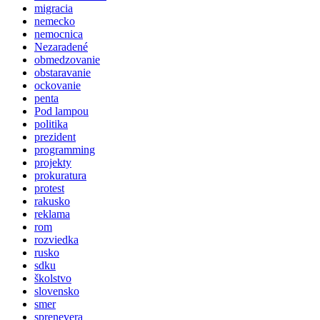
migracia
nemecko
nemocnica
Nezaradené
obmedzovanie
obstaravanie
ockovanie
penta
Pod lampou
politika
prezident
programming
projekty
prokuratura
protest
rakusko
reklama
rom
rozviedka
rusko
sdku
školstvo
slovensko
smer
sprenevera