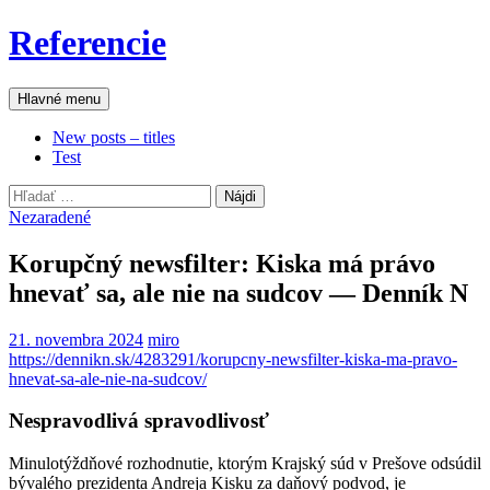
Preskočiť
Referencie
na
obsah
Hľadať
Hlavné menu
New posts – titles
Test
Hľadať:
Nezaradené
Korupčný newsfilter: Kiska má právo
hnevať sa, ale nie na sudcov — Denník N
21. novembra 2024
miro
https://dennikn.sk/4283291/korupcny-newsfilter-kiska-ma-pravo-
hnevat-sa-ale-nie-na-sudcov/
Nespravodlivá spravodlivosť
Minulotýždňové rozhodnutie, ktorým Krajský súd v Prešove odsúdil
bývalého prezidenta Andreja Kisku za daňový podvod, je