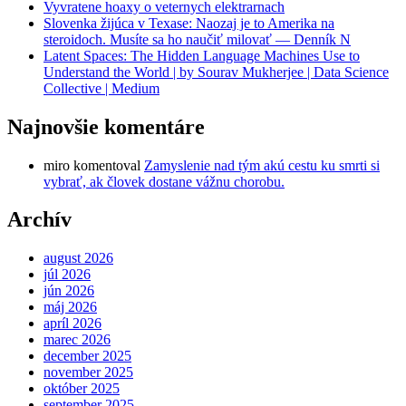
Vyvratene hoaxy o veternych elektrarnach
Slovenka žijúca v Texase: Naozaj je to Amerika na
steroidoch. Musíte sa ho naučiť milovať — Denník N
Latent Spaces: The Hidden Language Machines Use to
Understand the World | by Sourav Mukherjee | Data Science
Collective | Medium
Najnovšie komentáre
miro
komentoval
Zamyslenie nad tým akú cestu ku smrti si
vybrať, ak človek dostane vážnu chorobu.
Archív
august 2026
júl 2026
jún 2026
máj 2026
apríl 2026
marec 2026
december 2025
november 2025
október 2025
september 2025