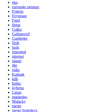
eko
europske peniaze
Federic
Feynman
Figel
firma
Galko
Gašparovič
Gaulieder
Hrib
hzds
imported
internet
island
j&t
jedlo
Kalinak
kdh
kniha
kyberia
Lipsic
madarsko
Malacky
mesto
mesto bratislava