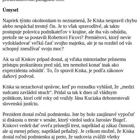
Úmysel
Napriek týmto okolnostiam to neznamená, že Kiska nespravil chybu
alebo nespáchal trestný čin. Je to však spravodlivé, ak takto
postupuje polovica podnikateľov v krajine, ale iba vás odsúdia,
pretože ste sa postavili Robertovi Ficovi? Premiérovi, ktorý nevie
vydokladovať veľkú časť svojho majetku, ale je na rozdiel od vás
schopný zneužívať svoju moc?
Ak sa už Kiskov prípad dostal, aj vďaka mimoriadne prísnemu
prístupu prokurátora pred súd, ten nemohol konať inak ako
exprezidenta odsúdiť. To, čo spravil Kiska, je podľa zákonov
daňový podvod.
Kiska sa nezachoval správne, keď po rozsudku vyhlásil, že „medzi
sudcami zavládol strach“. Pridal sa tak k dnes už vládnym
politikom, ktorí celé roky od vraždy Jána Kuciaka dehonestovali
slovenskú justíciu.
Prezident dostal ročnú podmienku. Iste by bolo zaujímavé vypočuť
si diskusiu o treste v senáte, ktorý viedol sudca Jaroslav Bugeľ.
Kiskovi vedeli dať oveľa prísnejší trest, napríklad aj zákaz činnosti,
ale aj menej prísny, napríklad peňažný. Je celkom možné, že Kiska
dostal ročnú podmienku aj preto, že sudcovia zvážili všetky