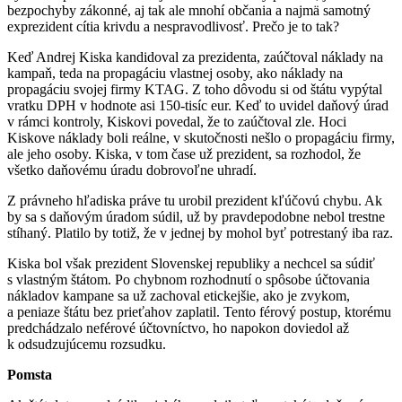
bezpochyby zákonné, aj tak ale mnohí občania a najmä samotný
exprezident cítia krivdu a nespravodlivosť. Prečo je to tak?
Keď Andrej Kiska kandidoval za prezidenta, zaúčtoval náklady na
kampaň, teda na propagáciu vlastnej osoby, ako náklady na
propagáciu svojej firmy KTAG. Z toho dôvodu si od štátu vypýtal
vratku DPH v hodnote asi 150-tisíc eur. Keď to uvidel daňový úrad
v rámci kontroly, Kiskovi povedal, že to zaúčtoval zle. Hoci
Kiskove náklady boli reálne, v skutočnosti nešlo o propagáciu firmy,
ale jeho osoby. Kiska, v tom čase už prezident, sa rozhodol, že
všetko daňovému úradu dobrovoľne uhradí.
Z právneho hľadiska práve tu urobil prezident kľúčovú chybu. Ak
by sa s daňovým úradom súdil, už by pravdepodobne nebol trestne
stíhaný. Platilo by totiž, že v jednej by mohol byť potrestaný iba raz.
Kiska bol však prezident Slovenskej republiky a nechcel sa súdiť
s vlastným štátom. Po chybnom rozhodnutí o spôsobe účtovania
nákladov kampane sa už zachoval etickejšie, ako je zvykom,
a peniaze štátu bez prieťahov zaplatil. Tento férový postup, ktorému
predchádzalo neférové účtovníctvo, ho napokon doviedol až
k odsudzujúcemu rozsudku.
Pomsta