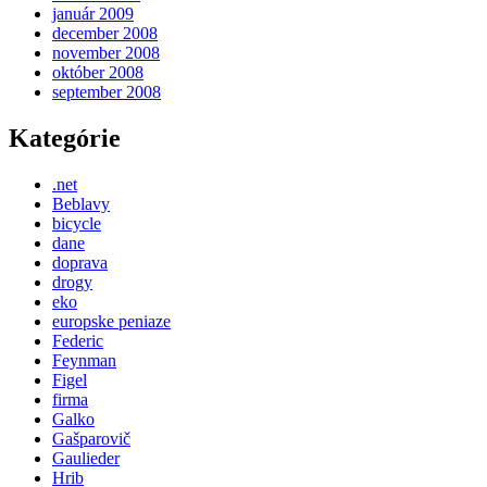
január 2009
december 2008
november 2008
október 2008
september 2008
Kategórie
.net
Beblavy
bicycle
dane
doprava
drogy
eko
europske peniaze
Federic
Feynman
Figel
firma
Galko
Gašparovič
Gaulieder
Hrib