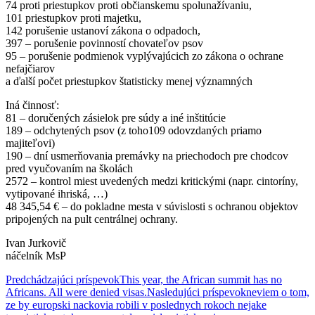
74 proti priestupkov proti občianskemu spolunažívaniu,
101 priestupkov proti majetku,
142 porušenie ustanoví zákona o odpadoch,
397 – porušenie povinností chovateľov psov
95 – porušenie podmienok vyplývajúcich zo zákona o ochrane
nefajčiarov
a ďalší počet priestupkov štatisticky menej významných
Iná činnosť:
81 – doručených zásielok pre súdy a iné inštitúcie
189 – odchytených psov (z toho109 odovzdaných priamo
majiteľovi)
190 – dní usmerňovania premávky na priechodoch pre chodcov
pred vyučovaním na školách
2572 – kontrol miest uvedených medzi kritickými (napr. cintoríny,
vytipované ihriská, …)
48 345,54 € – do pokladne mesta v súvislosti s ochranou objektov
pripojených na pult centrálnej ochrany.
Ivan Jurkovič
náčelník MsP
Navigácia
Predchádzajúci príspevok
This year, the African summit has no
Africans. All were denied visas.
Nasledujúci príspevok
neviem o tom,
článkami
ze by europski nackovia robili v poslednych rokoch nejake