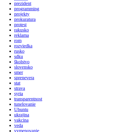
prezident
programming
projekty
prokuratura
protest
rakusko
reklama
rom
rozviedka
rusko
sdku
školstvo
slovensko
smer
sprenevera
stat
strava
syria
transparentnost
tunelovanie
Ubuntu
ukrajina
vakcina
veda
vymenovanie