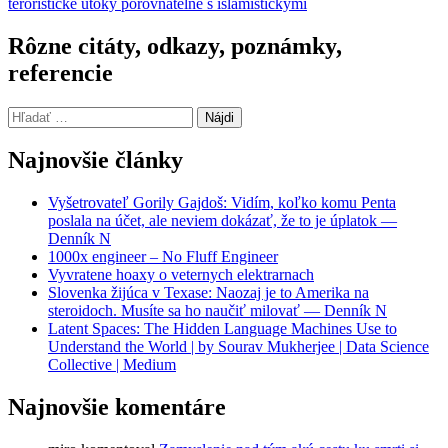
teroristicke utoky porovnatelne s islamistickymi
Rôzne citáty, odkazy, poznámky,
referencie
Hľadať:
Najnovšie články
Vyšetrovateľ Gorily Gajdoš: Vidím, koľko komu Penta
poslala na účet, ale neviem dokázať, že to je úplatok —
Denník N
1000x engineer – No Fluff Engineer
Vyvratene hoaxy o veternych elektrarnach
Slovenka žijúca v Texase: Naozaj je to Amerika na
steroidoch. Musíte sa ho naučiť milovať — Denník N
Latent Spaces: The Hidden Language Machines Use to
Understand the World | by Sourav Mukherjee | Data Science
Collective | Medium
Najnovšie komentáre