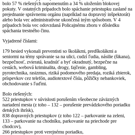
bolo 57 % riešených napomenutím a 34 % uložením blokovej
pokuty. V ostatných prípadoch bolo spáchanie priestupku zaslané na
prejednanie správnemu orgánu (napríklad na dopravný inšpektorát)
alebo bola vec administratívne ukončená iným spôsobom
. V 4
prípadoch bola vec odovzdaná Policajnému zboru v dôsledku
spáchania trestného činu.
Vyjadrené číslami:
179 besied vykonali preventisti so školákmi, predškolákmi a
seniormi na témy správanie sa na ulici, cudzí ľudia, násilie (šikana),
bezpečnosť, zvieratá, kradnúť a byť okradnutý, bezpečne na
cestách, webová kriminalita, drogy, fajčenie, gambling,
pyrotechnika, rasizmus, riziká podomového predaja, roziká zbierok,
príspevkov cez telefón, audiotextové čísla, pôžičky nebankoviek,
obchodovanie s ľuďmi.
Bolo riešených:
522 priestupkov v súvislosti porušením všeobecne záväzných
nariadení mesta (z toho – 132 – porušenie prevádzkového poriadku
detských ihrísk),
838 dopravných priestupkov (z toho 122 – parkovanie na zeleni,
133 – parkovanie na chodníku, parkovanie na priechode pre
chodcov),
266 priestupkov proti verejnému poriadku,