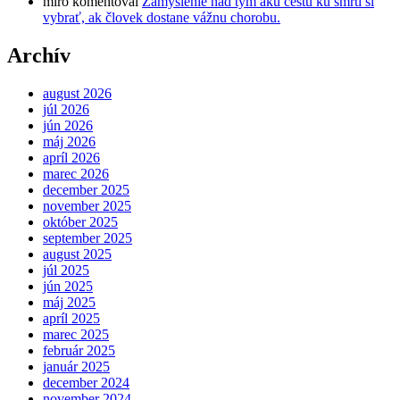
miro
komentoval
Zamyslenie nad tým akú cestu ku smrti si
vybrať, ak človek dostane vážnu chorobu.
Archív
august 2026
júl 2026
jún 2026
máj 2026
apríl 2026
marec 2026
december 2025
november 2025
október 2025
september 2025
august 2025
júl 2025
jún 2025
máj 2025
apríl 2025
marec 2025
február 2025
január 2025
december 2024
november 2024