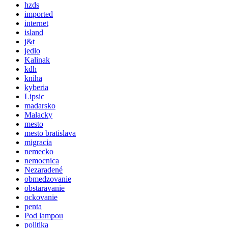
hzds
imported
internet
island
j&t
jedlo
Kalinak
kdh
kniha
kyberia
Lipsic
madarsko
Malacky
mesto
mesto bratislava
migracia
nemecko
nemocnica
Nezaradené
obmedzovanie
obstaravanie
ockovanie
penta
Pod lampou
politika