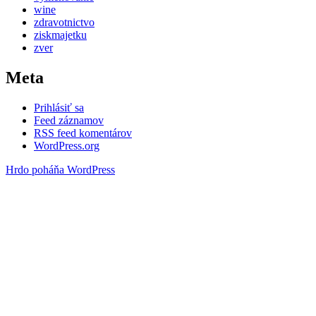
wine
zdravotnictvo
ziskmajetku
zver
Meta
Prihlásiť sa
Feed záznamov
RSS feed komentárov
WordPress.org
Hrdo poháňa WordPress