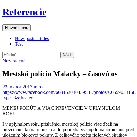
Preskočiť
Referencie
na
obsah
Hľadať
Hlavné menu
New posts – titles
Test
Hľadať:
Nezaradené
Mestská polícia Malacky – časovú os
22. marca 2017
miro
https://www.facebook.com/663152030439581/photos/a.665903316
type=3&theater
MENEJ POKÚT A VIAC PREVENCIE V UPLYNULOM
ROKU.
I v uplynulom roku príslušníci mestskej polície viac dbali na
prevenciu ako na represiu a do popredia vystúpilo napomínanie pred
uložením blokovej pokuty. Z celkového počtu riešených skutkov