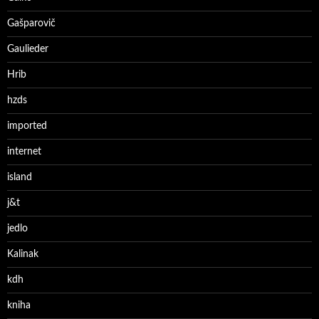
Gašparovič
Gaulieder
Hrib
hzds
imported
internet
island
j&t
jedlo
Kalinak
kdh
kniha