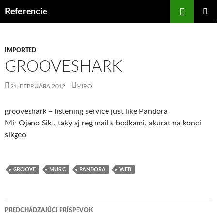
Preskočiť
Hľadať
Referencie
na
HLAVNÉ
obsah
MENU
IMPORTED
GROOVESHARK
21. FEBRUÁRA 2012
MIRO
grooveshark – listening service just like Pandora
Mir Ojano Sik , taky aj reg mail s bodkami, akurat na konci
sikgeo
GROOVE
MUSIC
PANDORA
WEB
Navigácia
PREDCHÁDZAJÚCI PRÍSPEVOK