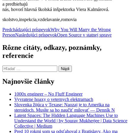
a predbiehajú
nás, hovorí hlavná školská inšpektorka Viera Kalmárová.
skolstvo,inspekcia,vzdelavanie,romovia
Navigácia
Predchádzajúci príspevok
Why You Will Marry the Wrong
Person
Nasledujúci príspevok
Open Source v statnej sprave
článkami
Rôzne citáty, odkazy, poznámky,
referencie
Hľadať:
Najnovšie články
1000x engineer – No Fluff Engineer
Vyvratene hoaxy o veternych elektrarnach
Slovenka žijúca v Texase: Naozaj je to Amerika na
steroidoch. Musíte sa ho naučiť milovať — Denník N
Latent Spaces: The Hidden Language Machines Use to
Understand the World | by Sourav Mukherjee | Data Science
Collective | Medium
Pred 10 rokmi som sa odsťahoval z Bratislavy. Ako ma