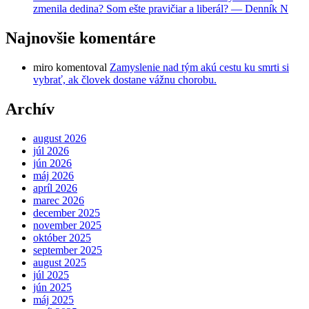
zmenila dedina? Som ešte pravičiar a liberál? — Denník N
Najnovšie komentáre
miro
komentoval
Zamyslenie nad tým akú cestu ku smrti si
vybrať, ak človek dostane vážnu chorobu.
Archív
august 2026
júl 2026
jún 2026
máj 2026
apríl 2026
marec 2026
december 2025
november 2025
október 2025
september 2025
august 2025
júl 2025
jún 2025
máj 2025