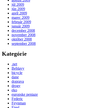
august 2009
júl 2009
jún 2009
apríl 2009
marec 2009
február 2009
január 2009
december 2008
november 2008
október 2008
september 2008
Kategórie
.net
Beblavy
bicycle
dane
doprava
drogy
eko
europske peniaze
Federic
Feynman
Figel