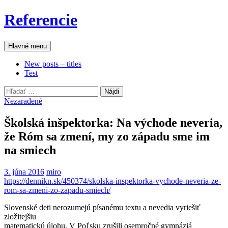
Preskočiť
Referencie
na
obsah
Hľadať
Hlavné menu
New posts – titles
Test
Hľadať:
Nezaradené
Školská inšpektorka: Na východe neveria,
že Róm sa zmení, my zo západu sme im
na smiech
3. júna 2016
miro
https://dennikn.sk/450374/skolska-inspektorka-vychode-neveria-ze-
rom-sa-zmeni-zo-zapadu-smiech/
Slovenské deti nerozumejú písanému textu a nevedia vyriešiť
zložitejšiu
matematickú úlohu. V Poľsku zrušili osemročné gymnáziá