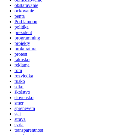
obstaravanie
ockovanie
penta
Pod lampou
politika
prezident
programming
projekty
prokuratura
protest
rakusko
reklama
rom
rozviedka
rusko
sdku
školstvo
slovensko
smer
sprenevera
stat
strava
syria
transparentnost