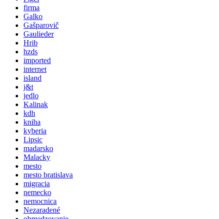
firma
Galko
Gašparovič
Gaulieder
Hrib
hzds
imported
internet
island
j&t
jedlo
Kalinak
kdh
kniha
kyberia
Lipsic
madarsko
Malacky
mesto
mesto bratislava
migracia
nemecko
nemocnica
Nezaradené
obmedzovanie