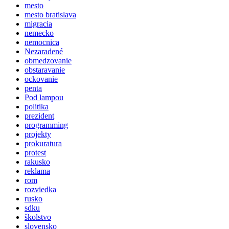
mesto
mesto bratislava
migracia
nemecko
nemocnica
Nezaradené
obmedzovanie
obstaravanie
ockovanie
penta
Pod lampou
politika
prezident
programming
projekty
prokuratura
protest
rakusko
reklama
rom
rozviedka
rusko
sdku
školstvo
slovensko