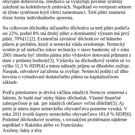
obyčajne dobrovoľná, zriedkavo sa vyskytujú povinné systémy
založené na kolektívnych zmluvách. Napríklad vo verejnom sektore
sú týmto systémom krytí všetci zamestnanci. Tretí pilier znamená
rôzne formy individuálneho sporenia.
Na celkovom dôchodku súčasného dôchodcu sa tretí pilier podieľa
asi 22%, podiel 8% má druhý pilier a dominantný význam má prvý
pilier, 70%[1] [2]. Existenčná závislosť dôchodcov od štátneho
pilieru je problém, ktorý si nemecká vláda uvedomuje. Nemecký
systém je už niekoľko rokov technicky v stave bankrotu: už v roku
2001 musela byť zhruba pätina jeho výdavkov dotovaná príjmami z
dane z pridanej hodnoty[3]. Výdavky na dôchodkový systém sú vo
výške 11,3 % HDP[4] a miera náhrady príjmu sa dlhodobo znižuje.
Naopak, odvodové zaťaženia sa zvyšuje. Nemeckí politici už dlho
hovoria o vybudovaní dodatočného piliera na kapitalizačnom
základe.
Podľa prieskumov je drvivá väčšina mladých Nemcov zmierená s
faktom, že budú mať nízky štátny dôchodok. Vlastné finančné
zabezpečenie je tak pre mladých občanov veľmi dôležité[5]. Aj
preto je miera úspor nemeckého obyvateľstva pomerne vysoká. V
roku 2011 tvorili úspory nemeckého obyvateľstva 181,8 % HDP[6].
Podobné dôchodkové systémy, s rovnakými problémami nájdeme
napríklad v Rakúsku alebo vo Francúzsku.
Axiómy, fakty a tézy