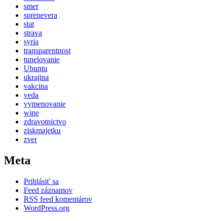
smer
sprenevera
stat
strava
syria
transparentnost
tunelovanie
Ubuntu
ukrajina
vakcina
veda
vymenovanie
wine
zdravotnictvo
ziskmajetku
zver
Meta
Prihlásiť sa
Feed záznamov
RSS feed komentárov
WordPress.org