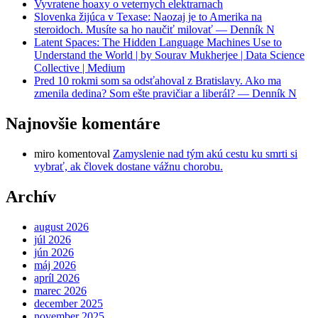
Vyvratene hoaxy o veternych elektrarnach
Slovenka žijúca v Texase: Naozaj je to Amerika na
steroidoch. Musíte sa ho naučiť milovať — Denník N
Latent Spaces: The Hidden Language Machines Use to
Understand the World | by Sourav Mukherjee | Data Science
Collective | Medium
Pred 10 rokmi som sa odsťahoval z Bratislavy. Ako ma
zmenila dedina? Som ešte pravičiar a liberál? — Denník N
Najnovšie komentáre
miro
komentoval
Zamyslenie nad tým akú cestu ku smrti si
vybrať, ak človek dostane vážnu chorobu.
Archív
august 2026
júl 2026
jún 2026
máj 2026
apríl 2026
marec 2026
december 2025
november 2025