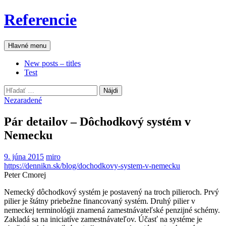
Preskočiť
Referencie
na
obsah
Hľadať
Hlavné menu
New posts – titles
Test
Hľadať:
Nezaradené
Pár detailov – Dôchodkový systém v
Nemecku
9. júna 2015
miro
https://dennikn.sk/blog/dochodkovy-system-v-nemecku
Peter Cmorej
Nemecký dôchodkový systém je postavený na troch pilieroch. Prvý
pilier je štátny priebežne financovaný systém. Druhý pilier v
nemeckej terminológii znamená zamestnávateľské penzijné schémy.
Zakladá sa na iniciatíve zamestnávateľov. Účasť na systéme je