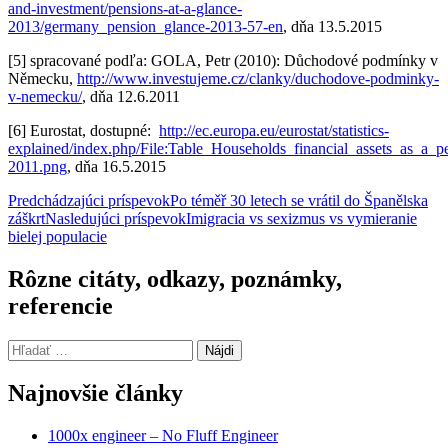
and-investment/pensions-at-a-glance-
2013/germany_pension_glance-2013-57-en
, dňa 13.5.2015
[5] spracované podľa: GOLA, Petr (2010): Důchodové podmínky v
Německu,
http://www.investujeme.cz/clanky/duchodove-podminky-
v-nemecku/
, dňa 12.6.2011
[6] Eurostat, dostupné:
http://ec.europa.eu/eurostat/statistics-
explained/index.php/File:Table_Households_financial_assets_as_a_
2011.png
, dňa 16.5.2015
Navigácia
Predchádzajúci príspevok
Po téměř 30 letech se vrátil do Španělska
záškrt
Nasledujúci príspevok
Imigracia vs sexizmus vs vymieranie
článkami
bielej populacie
Rôzne citáty, odkazy, poznámky,
referencie
Hľadať:
Najnovšie články
1000x engineer – No Fluff Engineer