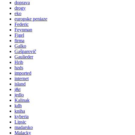
doprava
drogy
eko
europske peniaze
Federic
Feynman
Figel
firma
Galko
Gašparovič
Gaulieder
Hrib
hzds
imported
internet
island
j&t
jedlo
Kalinak
kdh
kniha
kyberia
Lipsic
madarsko
Malacky