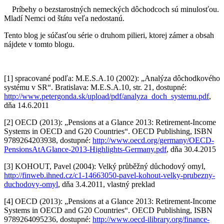
Príbehy o bezstarostných nemeckých dôchodcoch sú minulosťou.
Mladí Nemci od štátu veľa nedostanú.
Tento blog je súčasťou série o druhom pilieri, ktorej zámer a obsah
nájdete v tomto blogu.
[1] spracované podľa: M.E.S.A.10 (2002): „Analýza dôchodkového
systému v SR“. Bratislava: M.E.S.A.10, str. 21, dostupné:
http://www.petergonda.sk/upload/pdf/analyza_doch_systemu.pdf
,
dňa 14.6.2011
[2] OECD (2013): „Pensions at a Glance 2013: Retirement-Income
Systems in OECD and G20 Countries“. OECD Publishing, ISBN
9789264203938, dostupné:
http://www.oecd.org/germany/OECD-
PensionsAtAGlance-2013-Highlights-Germany.pdf
, dňa 30.4.2015
[3] KOHOUT, Pavel (2004): Velký průběžný důchodový omyl,
http://finweb.ihned.cz/c1-14663050-pavel-kohout-velky-prubezny-
duchodovy-omyl
, dňa 3.4.2011, vlastný preklad
[4] OECD (2013): „Pensions at a Glance 2013: Retirement-Income
Systems in OECD and G20 Countries“. OECD Publishing, ISBN
9789264095236, dostupné:
http://www.oecd-ilibrary.org/finance-