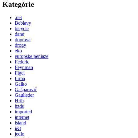
Kategórie
.net
Beblavy
bicycle
dane
doprava
drogy
eko
europske peniaze
Federic
Feynman
Figel
firma
Galko
Gašparovič
Gaulieder
Hrib
hzds
imported
internet
island
j&t
jedlo