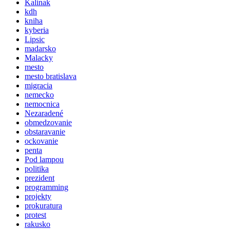
Kalinak
kdh
kniha
kyberia
Lipsic
madarsko
Malacky
mesto
mesto bratislava
migracia
nemecko
nemocnica
Nezaradené
obmedzovanie
obstaravanie
ockovanie
penta
Pod lampou
politika
prezident
programming
projekty
prokuratura
protest
rakusko