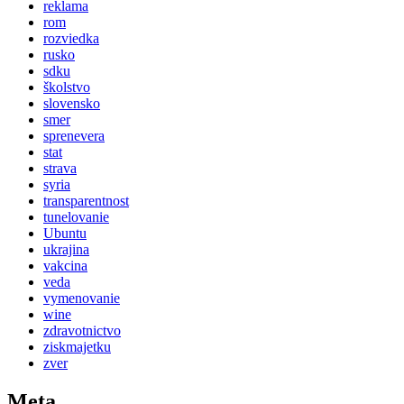
reklama
rom
rozviedka
rusko
sdku
školstvo
slovensko
smer
sprenevera
stat
strava
syria
transparentnost
tunelovanie
Ubuntu
ukrajina
vakcina
veda
vymenovanie
wine
zdravotnictvo
ziskmajetku
zver
Meta