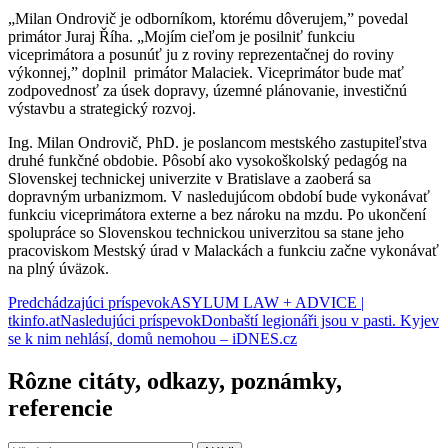
„Milan Ondrovič je odborníkom, ktorému dôverujem,” povedal
primátor Juraj Říha. „Mojím cieľom je posilniť funkciu
viceprimátora a posunúť ju z roviny reprezentačnej do roviny
výkonnej,” doplnil primátor Malaciek. Viceprimátor bude mať
zodpovednosť za úsek dopravy, územné plánovanie, investičnú
výstavbu a strategický rozvoj.
Ing. Milan Ondrovič, PhD. je poslancom mestského zastupiteľstva
druhé funkčné obdobie. Pôsobí ako vysokoškolský pedagóg na
Slovenskej technickej univerzite v Bratislave a zaoberá sa
dopravným urbanizmom. V nasledujúcom období bude vykonávať
funkciu viceprimátora externe a bez nároku na mzdu. Po ukončení
spolupráce so Slovenskou technickou univerzitou sa stane jeho
pracoviskom Mestský úrad v Malackách a funkciu začne vykonávať
na plný úväzok.
Navigácia
Predchádzajúci príspevok
ASYLUM LAW + ADVICE |
tkinfo.at
Nasledujúci príspevok
Donbaští legionáři jsou v pasti. Kyjev
článkami
se k nim nehlásí, domů nemohou – iDNES.cz
Rôzne citáty, odkazy, poznámky,
referencie