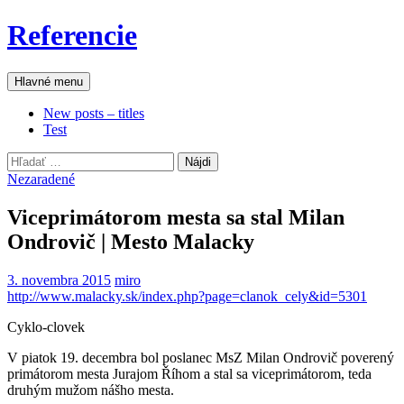
Preskočiť
Referencie
na
obsah
Hľadať
Hlavné menu
New posts – titles
Test
Hľadať:
Nezaradené
Viceprimátorom mesta sa stal Milan
Ondrovič | Mesto Malacky
3. novembra 2015
miro
http://www.malacky.sk/index.php?page=clanok_cely&id=5301
Cyklo-clovek
V piatok 19. decembra bol poslanec MsZ Milan Ondrovič poverený
primátorom mesta Jurajom Říhom a stal sa viceprimátorom, teda
druhým mužom nášho mesta.