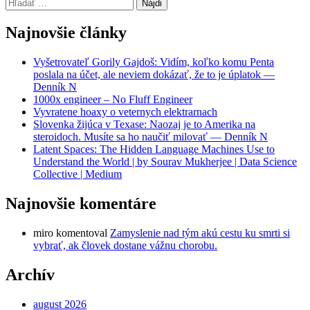
Hľadať:
Najnovšie články
Vyšetrovateľ Gorily Gajdoš: Vidím, koľko komu Penta
poslala na účet, ale neviem dokázať, že to je úplatok —
Denník N
1000x engineer – No Fluff Engineer
Vyvratene hoaxy o veternych elektrarnach
Slovenka žijúca v Texase: Naozaj je to Amerika na
steroidoch. Musíte sa ho naučiť milovať — Denník N
Latent Spaces: The Hidden Language Machines Use to
Understand the World | by Sourav Mukherjee | Data Science
Collective | Medium
Najnovšie komentáre
miro
komentoval
Zamyslenie nad tým akú cestu ku smrti si
vybrať, ak človek dostane vážnu chorobu.
Archív
august 2026