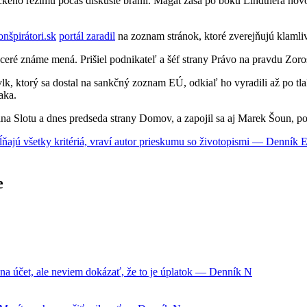
ckého režimu počas diskusie bránil. Magát zasa po boku Lindtnera hovo
onšpirátori.sk
portál zaradil
na zoznam stránok, ktoré zverejňujú klamli
ceré známe mená. Prišiel podnikateľ a šéf strany Právo na pravdu Zoro
k, ktorý sa dostal na sankčný zoznam EÚ, odkiaľ ho vyradili až po tla
aka.
ána Slotu a dnes predseda strany Domov, a zapojil sa aj Marek Šoun, p
spĺňajú všetky kritériá, vraví autor prieskumu so životopismi — Denník 
e
na účet, ale neviem dokázať, že to je úplatok — Denník N