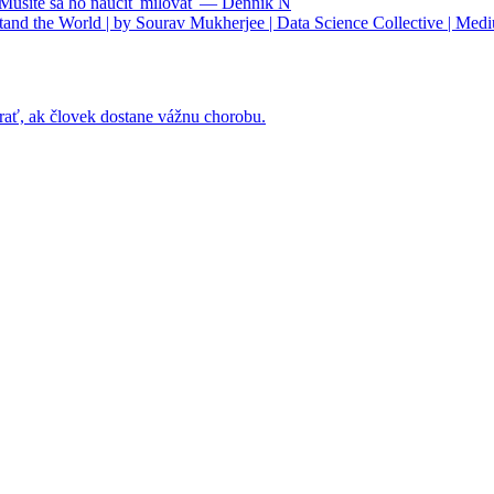
. Musíte sa ho naučiť milovať — Denník N
nd the World | by Sourav Mukherjee | Data Science Collective | Med
rať, ak človek dostane vážnu chorobu.