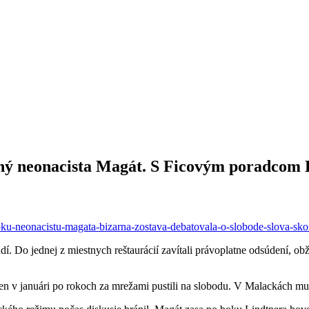
ý neonacista Magát. S Ficovým poradcom Lin
ku-neonacistu-magata-bizarna-zostava-debatovala-o-slobode-slova-skonc
. Do jednej z miestnych reštaurácií zavítali právoplatne odsúdení, o
en v januári po rokoch za mrežami pustili na slobodu. V Malackách mu