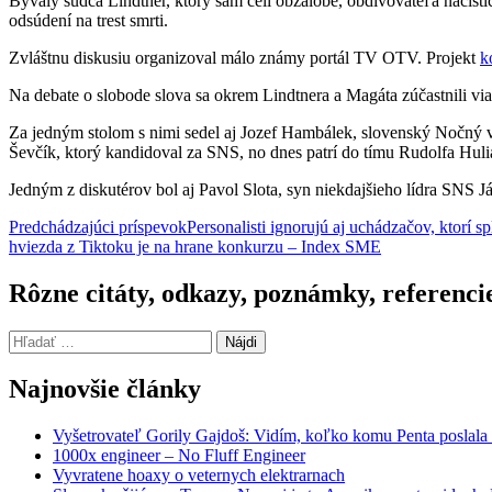
Bývalý sudca Lindtner, ktorý sám čelí obžalobe, obdivovateľa nacisti
odsúdení na trest smrti.
Zvláštnu diskusiu organizoval málo známy portál TV OTV. Projekt
k
Na debate o slobode slova sa okrem Lindtnera a Magáta zúčastnili via
Za jedným stolom s nimi sedel aj Jozef Hambálek, slovenský Nočný vl
Ševčík, ktorý kandidoval za SNS, no dnes patrí do tímu Rudolfa Huli
Jedným z diskutérov bol aj Pavol Slota, syn niekdajšieho lídra SNS J
Navigácia
Predchádzajúci príspevok
Personalisti ignorujú aj uchádzačov, ktorí 
hviezda z Tiktoku je na hrane konkurzu – Index SME
článkami
Rôzne citáty, odkazy, poznámky, referenci
Hľadať:
Najnovšie články
Vyšetrovateľ Gorily Gajdoš: Vidím, koľko komu Penta poslala 
1000x engineer – No Fluff Engineer
Vyvratene hoaxy o veternych elektrarnach