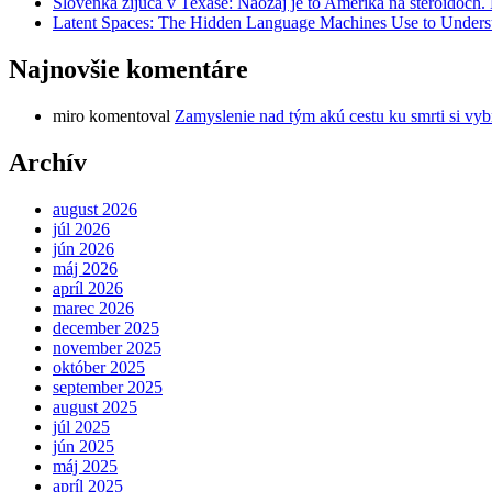
Slovenka žijúca v Texase: Naozaj je to Amerika na steroidoch
Latent Spaces: The Hidden Language Machines Use to Understa
Najnovšie komentáre
miro
komentoval
Zamyslenie nad tým akú cestu ku smrti si vyb
Archív
august 2026
júl 2026
jún 2026
máj 2026
apríl 2026
marec 2026
december 2025
november 2025
október 2025
september 2025
august 2025
júl 2025
jún 2025
máj 2025
apríl 2025