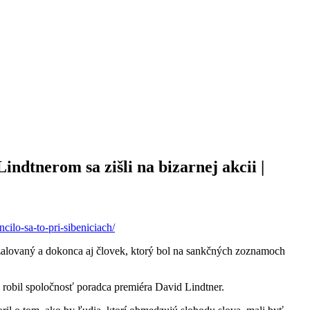
dtnerom sa zišli na bizarnej akcii |
ilo-sa-to-pri-sibeniciach/
bžalovaný a dokonca aj človek, ktorý bol na sankčných zoznamoch
 robil spoločnosť poradca premiéra David Lindtner.