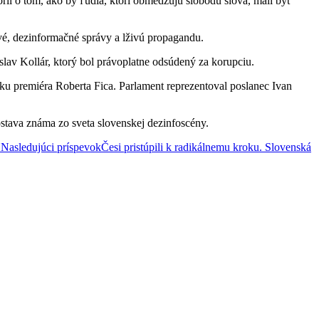
ril o tom, ako by ľudia, ktorí obmedzujú slobodu slova, mali byť
vé, dezinformačné správy a lživú propagandu.
slav Kollár, ktorý bol právoplatne odsúdený za korupciu.
ku premiéra Roberta Fica. Parlament reprezentoval poslanec Ivan
ostava známa zo sveta slovenskej dezinfoscény.
E
Nasledujúci príspevok
Česi pristúpili k radikálnemu kroku. Slovenská