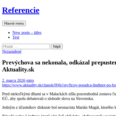
Preskočiť
Referencie
na
obsah
Hľadať
Hlavné menu
New posts – titles
Test
Hľadať:
Nezaradené
Prevýchova sa nekonala, odkázal prepusten
Aktuality.sk
2. marca 2026
miro
https://www.aktuality.sk/clanok/Hj6r1gv/ficov-poradca-lindtner-po-bo
Pred niekoľkými dňami sa v Malackách zišla pozoruhodná zostava ľudí
EÚ, aby spolu debatovali o slobode slova na Slovensku.
Jedným z účastníkov diskusie bol neonacista Marián Magát, ktorého l